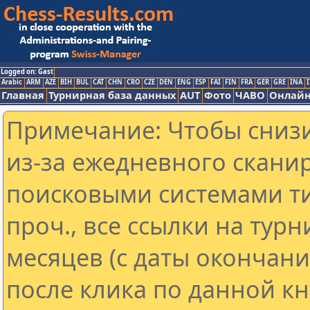
Logged on: Gast
Arabic
ARM
AZE
BIH
BUL
CAT
CHN
CRO
CZE
DEN
ENG
ESP
FAI
FIN
FRA
GER
GRE
INA
I
Главная
Турнирная база данных
AUT
Фото
ЧАВО
Онлайн
Примечание: Чтобы снизи
из-за ежедневного скани
поисковыми системами ти
проч., все ссылки на тур
месяцев (с даты окончан
после клика по данной кн