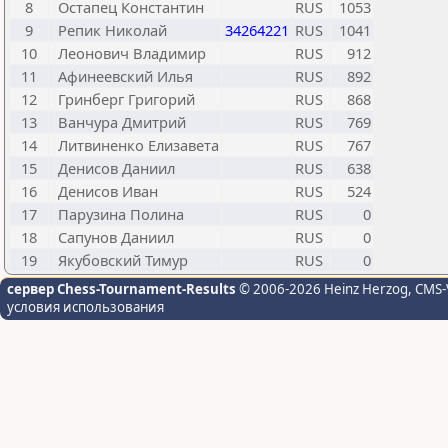
8
Остапец Константин
RUS
1053
9
Репик Николай
34264221
RUS
1041
10
Леонович Владимир
RUS
912
11
Афинеевский Илья
RUS
892
12
Гринберг Григорий
RUS
868
13
Ванчура Дмитрий
RUS
769
14
Литвиненко Елизавета
RUS
767
15
Денисов Даниил
RUS
638
16
Денисов Иван
RUS
524
17
Парузина Полина
RUS
0
18
Сапунов Даниил
RUS
0
19
Якубовский Тимур
RUS
0
сервер Chess-Tournament-Results
© 2006-2026 Heinz Herzog
, CMS-
условия использования