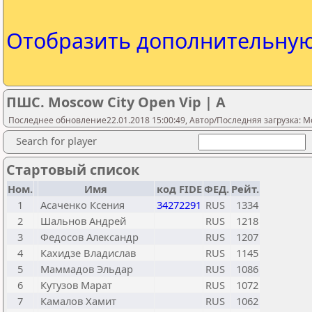
Отобразить дополнительну
ПШС. Moscow City Open Vip | A
Последнее обновление22.01.2018 15:00:49, Автор/Последняя загрузка: M
Search for player
Стартовый список
Ном.
Имя
код FIDE
ФЕД.
Рейт.
1
Асаченко Ксения
34272291
RUS
1334
2
Шальнов Андрей
RUS
1218
3
Федосов Александр
RUS
1207
4
Кахидзе Владислав
RUS
1145
5
Маммадов Эльдар
RUS
1086
6
Кутузов Марат
RUS
1072
7
Камалов Хамит
RUS
1062