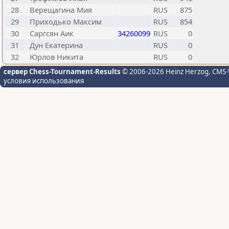
28
Верещагина Мия
RUS
875
29
Приходько Максим
RUS
854
30
Саргсян Аик
34260099
RUS
0
31
Дун Екатерина
RUS
0
32
Юрлов Никита
RUS
0
сервер Chess-Tournament-Results
© 2006-2026 Heinz Herzog
, CMS-
условия использования