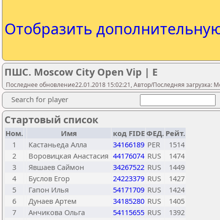
Отобразить дополнительну
ПШС. Moscow City Open Vip | E
Последнее обновление22.01.2018 15:02:21, Автор/Последняя загрузка: M
Search for player
Стартовый список
Ном.
Имя
код FIDE
ФЕД.
Рейт.
1
Кастаньеда Алла
34166189
PER
1514
2
Воровицкая Анастасия
44176074
RUS
1474
3
Явшаев Саймон
34267522
RUS
1449
4
Буслов Егор
24223379
RUS
1427
5
Гапон Илья
54171709
RUS
1424
6
Дунаев Артем
34185280
RUS
1405
7
Анчикова Ольга
54115655
RUS
1392