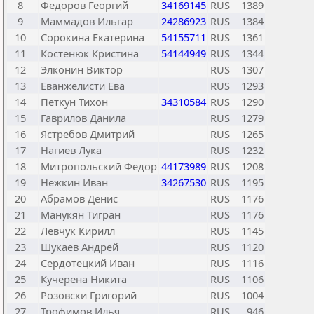
8
Федоров Георгий
34169145
RUS
1389
9
Маммадов Ильгар
24286923
RUS
1384
10
Сорокина Екатерина
54155711
RUS
1361
11
Костенюк Кристина
54144949
RUS
1344
12
Элконин Виктор
RUS
1307
13
Еванжелисти Ева
RUS
1293
14
Петкун Тихон
34310584
RUS
1290
15
Гаврилов Данила
RUS
1279
16
Ястребов Дмитрий
RUS
1265
17
Нагиев Лука
RUS
1232
18
Митропольский Федор
44173989
RUS
1208
19
Нежкин Иван
34267530
RUS
1195
20
Абрамов Денис
RUS
1176
21
Манукян Тигран
RUS
1176
22
Левчук Кирилл
RUS
1145
23
Шукаев Андрей
RUS
1120
24
Сердотецкий Иван
RUS
1116
25
Кучерена Никита
RUS
1106
26
Розовски Григорий
RUS
1004
27
Трофимов Илья
RUS
946