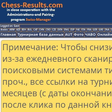
Logged on: Gast
Arabic
ARM
AZE
BIH
BUL
CAT
CHN
CRO
CZE
DEN
ENG
ESP
FAI
FIN
FRA
GER
GRE
INA
I
Главная
Турнирная база данных
AUT
Фото
ЧАВО
Онлайн
Примечание: Чтобы снизи
из-за ежедневного скани
поисковыми системами ти
проч., все ссылки на тур
месяцев (с даты окончан
после клика по данной кн