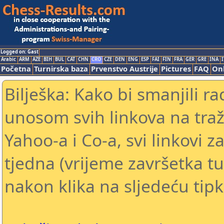
Logged on: Gast
Arabic
ARM
AZE
BIH
BUL
CAT
CHN
CRO
CZE
DEN
ENG
ESP
FAI
FIN
FRA
GER
GRE
INA
I
Početna
Turnirska baza
Prvenstvo Austrije
Pictures
FAQ
Onl
Bilješka: Kako bi smanjili 
unosom svih linkova na traž
Yahoo-a i Co-a, svi linkovi z
tjedna (vrijeme završetka tu
nakon klika na sljedeću tipk