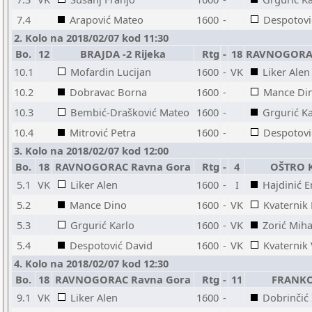
7.4
Arapović Mateo
1600
-
Despotovi
2. Kolo na 2018/02/07 kod 11:30
Bo.
12
BRAJDA -2 Rijeka
Rtg
-
18
RAVNOGORAC
10.1
Mofardin Lucijan
1600
-
VK
Liker Alen
10.2
Dobravac Borna
1600
-
Mance Di
10.3
Bembić-Drašković Mateo
1600
-
Grgurić Ka
10.4
Mitrović Petra
1600
-
Despotovi
3. Kolo na 2018/02/07 kod 12:00
Bo.
18
RAVNOGORAC Ravna Gora
Rtg
-
4
OŠTRO K
5.1
VK
Liker Alen
1600
-
I
Hajdinić 
5.2
Mance Dino
1600
-
VK
Kvaternik
5.3
Grgurić Karlo
1600
-
VK
Zorić Miha
5.4
Despotović David
1600
-
VK
Kvaternik 
4. Kolo na 2018/02/07 kod 12:30
Bo.
18
RAVNOGORAC Ravna Gora
Rtg
-
11
FRANKO
9.1
VK
Liker Alen
1600
-
Dobrinčić 