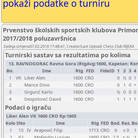
pokaži podatke o turniru
Prvenstvo školskih sportskih klubova Primo
2017/2018 poluzavršnica
Zadnja izmjena07.02.2018 17:48:47, Creator/Last Upload: Chess Club RIJEKA
Turnirski sastav sa rezultatima po kolima
13. RAVNOGORAC Ravna Gora (RtgAvg:1600, Kapetan: Roman
Bo.
Ime
Rtg
FED
FideID
1
2
3
4
1
VK
Liker Alen
1600
CRO
0
½
0
1
2
Mance Dino
1600
CRO
0
1
0
+
3
Grgurić Karlo
1600
CRO
½
0
0
0
4
Despotović David
1600
CRO
1
1
1
1
Podaci o igraču
Liker Alen VK 1600 CRO Rp:1605
Kolo
SNo
Ime
Rtg
FED
Bod.
Rez.
Bo
1
15
IV
Arapović Filip
1713
CRO
6
s 0
1
2
62
Mofardin Lucijan
1600
CRO
2,5
s ½
1