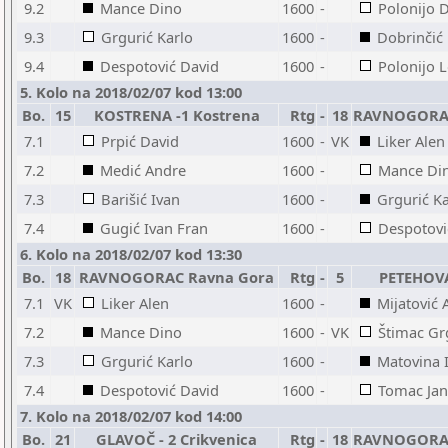
9.2
Mance Dino
1600
-
Polonijo 
9.3
Grgurić Karlo
1600
-
Dobrinčić
9.4
Despotović David
1600
-
Polonijo 
5. Kolo na 2018/02/07 kod 13:00
Bo.
15
KOSTRENA -1 Kostrena
Rtg
-
18
RAVNOGORAC
7.1
Prpić David
1600
-
VK
Liker Alen
7.2
Medić Andre
1600
-
Mance Di
7.3
Barišić Ivan
1600
-
Grgurić Ka
7.4
Gugić Ivan Fran
1600
-
Despotovi
6. Kolo na 2018/02/07 kod 13:30
Bo.
18
RAVNOGORAC Ravna Gora
Rtg
-
5
PETEHOVA
7.1
VK
Liker Alen
1600
-
Mijatović 
7.2
Mance Dino
1600
-
VK
Štimac Gr
7.3
Grgurić Karlo
1600
-
Matovina 
7.4
Despotović David
1600
-
Tomac Jan
7. Kolo na 2018/02/07 kod 14:00
Bo.
21
GLAVOČ - 2 Crikvenica
Rtg
-
18
RAVNOGORAC