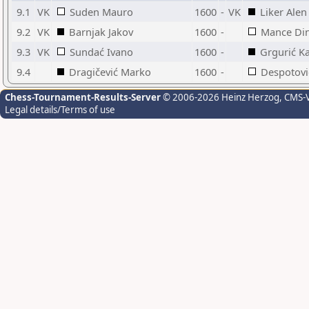
9.1
VK
Suden Mauro
1600
-
VK
Liker Alen
9.2
VK
Barnjak Jakov
1600
-
Mance Di
9.3
VK
Sundać Ivano
1600
-
Grgurić Ka
9.4
Dragičević Marko
1600
-
Despotovi
Chess-Tournament-Results-Server
© 2006-2026 Heinz Herzog
, CMS-
Legal details/Terms of use