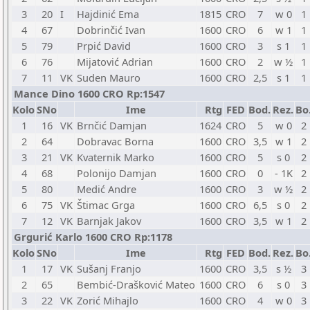
3
20
I
Hajdinić Ema
1815
CRO
7
w 0
1
4
67
Dobrinčić Ivan
1600
CRO
6
w 1
1
5
79
Prpić David
1600
CRO
3
s 1
1
6
76
Mijatović Adrian
1600
CRO
2
w ½
1
7
11
VK
Suden Mauro
1600
CRO
2,5
s 1
1
Mance Dino 1600 CRO Rp:1547
Kolo
SNo
Ime
Rtg
FED
Bod.
Rez.
Bo
1
16
VK
Brnčić Damjan
1624
CRO
5
w 0
2
2
64
Dobravac Borna
1600
CRO
3,5
w 1
2
3
21
VK
Kvaternik Marko
1600
CRO
5
s 0
2
4
68
Polonijo Damjan
1600
CRO
0
- 1K
2
5
80
Medić Andre
1600
CRO
3
w ½
2
6
75
VK
Štimac Grga
1600
CRO
6,5
s 0
2
7
12
VK
Barnjak Jakov
1600
CRO
3,5
w 1
2
Grgurić Karlo 1600 CRO Rp:1178
Kolo
SNo
Ime
Rtg
FED
Bod.
Rez.
Bo
1
17
VK
Sušanj Franjo
1600
CRO
3,5
s ½
3
2
65
Bembić-Drašković Mateo
1600
CRO
6
s 0
3
3
22
VK
Zorić Mihajlo
1600
CRO
4
w 0
3