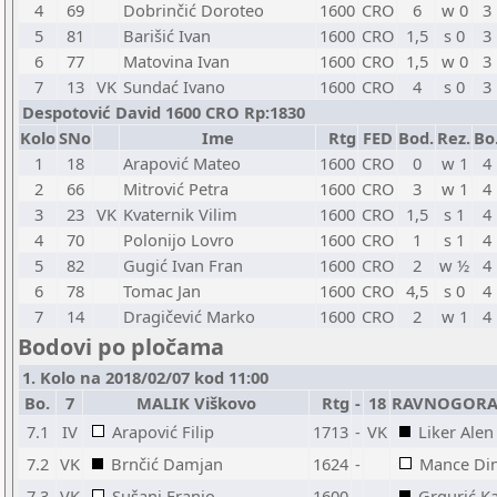
4
69
Dobrinčić Doroteo
1600
CRO
6
w 0
3
5
81
Barišić Ivan
1600
CRO
1,5
s 0
3
6
77
Matovina Ivan
1600
CRO
1,5
w 0
3
7
13
VK
Sundać Ivano
1600
CRO
4
s 0
3
Despotović David 1600 CRO Rp:1830
Kolo
SNo
Ime
Rtg
FED
Bod.
Rez.
Bo
1
18
Arapović Mateo
1600
CRO
0
w 1
4
2
66
Mitrović Petra
1600
CRO
3
w 1
4
3
23
VK
Kvaternik Vilim
1600
CRO
1,5
s 1
4
4
70
Polonijo Lovro
1600
CRO
1
s 1
4
5
82
Gugić Ivan Fran
1600
CRO
2
w ½
4
6
78
Tomac Jan
1600
CRO
4,5
s 0
4
7
14
Dragičević Marko
1600
CRO
2
w 1
4
Bodovi po pločama
1. Kolo na 2018/02/07 kod 11:00
Bo.
7
MALIK Viškovo
Rtg
-
18
RAVNOGORAC
7.1
IV
Arapović Filip
1713
-
VK
Liker Alen
7.2
VK
Brnčić Damjan
1624
-
Mance Di
7.3
VK
Sušanj Franjo
1600
-
Grgurić Ka