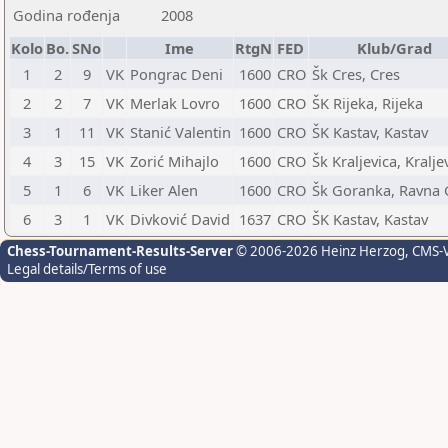
Godina rođenja
2008
Kolo
Bo.
SNo
Ime
RtgN
FED
Klub/Grad
1
2
9
VK
Pongrac Deni
1600
CRO
Šk Cres, Cres
2
2
7
VK
Merlak Lovro
1600
CRO
ŠK Rijeka, Rijeka
3
1
11
VK
Stanić Valentin
1600
CRO
ŠK Kastav, Kastav
4
3
15
VK
Zorić Mihajlo
1600
CRO
Šk Kraljevica, Kralje
5
1
6
VK
Liker Alen
1600
CRO
Šk Goranka, Ravna 
6
3
1
VK
Divković David
1637
CRO
ŠK Kastav, Kastav
Chess-Tournament-Results-Server
© 2006-2026 Heinz Herzog
, CMS-
Legal details/Terms of use