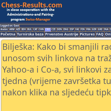
Logged on: Gast
Arabic
ARM
AZE
BIH
BUL
CAT
CHN
CRO
CZE
DEN
ENG
ESP
FAI
FIN
FRA
GER
GRE
INA
I
Početna
Turnirska baza
Prvenstvo Austrije
Pictures
FAQ
Onl
Bilješka: Kako bi smanjili 
unosom svih linkova na traž
Yahoo-a i Co-a, svi linkovi z
tjedna (vrijeme završetka tu
nakon klika na sljedeću tipk