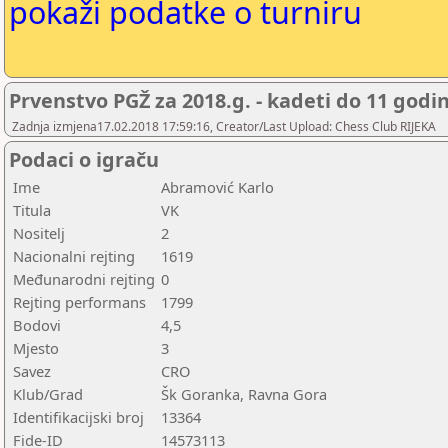
pokaži podatke o turniru
Prvenstvo PGŽ za 2018.g. - kadeti do 11 godi
Zadnja izmjena17.02.2018 17:59:16, Creator/Last Upload: Chess Club RIJEKA
Podaci o igraču
Ime
Abramović Karlo
Titula
VK
Nositelj
2
Nacionalni rejting
1619
Međunarodni rejting
0
Rejting performans
1799
Bodovi
4,5
Mjesto
3
Savez
CRO
Klub/Grad
Šk Goranka, Ravna Gora
Identifikacijski broj
13364
Fide-ID
14573113