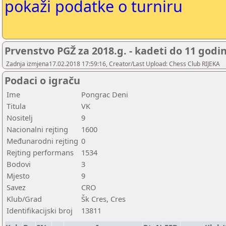
pokaži podatke o turniru
Prvenstvo PGŽ za 2018.g. - kadeti do 11 godi
Zadnja izmjena17.02.2018 17:59:16, Creator/Last Upload: Chess Club RIJEKA
Podaci o igraču
Ime
Pongrac Deni
Titula
VK
Nositelj
9
Nacionalni rejting
1600
Međunarodni rejting
0
Rejting performans
1534
Bodovi
3
Mjesto
9
Savez
CRO
Klub/Grad
Šk Cres, Cres
Identifikacijski broj
13811