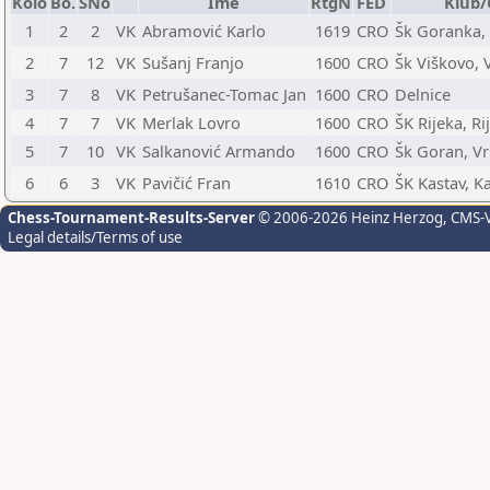
Kolo
Bo.
SNo
Ime
RtgN
FED
Klub/
1
2
2
VK
Abramović Karlo
1619
CRO
Šk Goranka,
2
7
12
VK
Sušanj Franjo
1600
CRO
Šk Viškovo, 
3
7
8
VK
Petrušanec-Tomac Jan
1600
CRO
Delnice
4
7
7
VK
Merlak Lovro
1600
CRO
ŠK Rijeka, Ri
5
7
10
VK
Salkanović Armando
1600
CRO
Šk Goran, V
6
6
3
VK
Pavičić Fran
1610
CRO
ŠK Kastav, K
Chess-Tournament-Results-Server
© 2006-2026 Heinz Herzog
, CMS-
Legal details/Terms of use