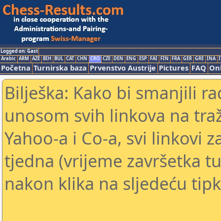
Logged on: Gast
Arabic
ARM
AZE
BIH
BUL
CAT
CHN
CRO
CZE
DEN
ENG
ESP
FAI
FIN
FRA
GER
GRE
INA
I
Početna
Turnirska baza
Prvenstvo Austrije
Pictures
FAQ
Onl
Bilješka: Kako bi smanjili 
unosom svih linkova na traž
Yahoo-a i Co-a, svi linkovi z
tjedna (vrijeme završetka tu
nakon klika na sljedeću tipk