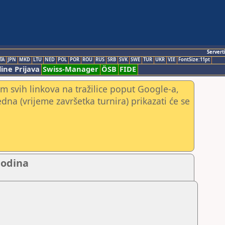
Servert
TA
JPN
MKD
LTU
NED
POL
POR
ROU
RUS
SRB
SVK
SWE
TUR
UKR
VIE
FontSize:11pt
ine Prijava
Swiss-Manager
ÖSB
FIDE
m svih linkova na tražilice poput Google-a,
jedna (vrijeme završetka turnira) prikazati će se
godina