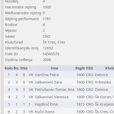
Nositelj
4
Nacionalni rejting
1600
Međunarodni rejting
0
Rejting performans
1761
Bodovi
4
Mjesto
2
Savez
CRO
Klub/Grad
Šk Cres, Cres
Identifikacijski broj
12652
Fide-ID
14565579
Godina rođenja
2006
Kolo
Bo.
SNo
Ime
RtgN
FED
Klub
1
4
8
VK
Vančina Petra
1600
CRO
Delnice
2
3
6
VK
Salkanović Sara
1600
CRO
Vrbovsko
3
3
5
VK
Petrušanec-Tomac Ana
1600
CRO
Delnice
4
2
7
VK
Salkanović Vanessa
1600
CRO
Šk Goran, 
5
1
1
I
Hajdinić Ema
1815
CRO
Šk Kraljevi
6
2
3
VK
Kučić Ivana
1600
CRO
Šk Cres, Cr