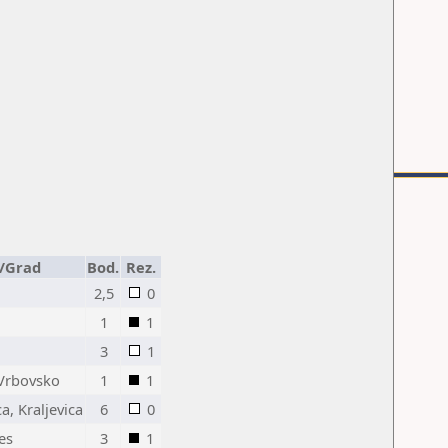
/Grad
Bod.
Rez.
2,5
0
1
1
3
1
Vrbovsko
1
1
ca, Kraljevica
6
0
es
3
1