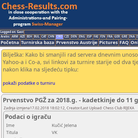
Logged on: Gast
Arabic
ARM
AZE
BIH
BUL
CAT
CHN
CRO
CZE
DEN
ENG
ESP
FAI
FIN
FRA
GER
GRE
INA
I
Početna
Turnirska baza
Prvenstvo Austrije
Pictures
FAQ
Onl
Bilješka: Kako bi smanjili rad servera dnevnim unoso
Yahoo-a i Co-a, svi linkovi za turnire starije od dva t
nakon klika na sljedeću tipku:
pokaži podatke o turniru
Prvenstvo PGŽ za 2018.g. - kadetkinje do 11 
Zadnja izmjena17.02.2018 18:02:12, Creator/Last Upload: Chess Club RIJEKA
Podaci o igraču
Ime
Kučić Jelena
Titula
VK