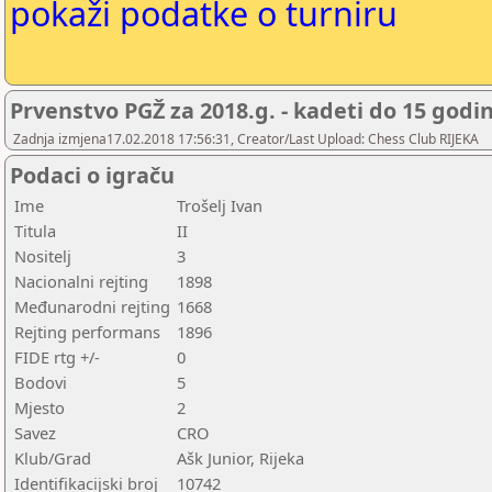
pokaži podatke o turniru
Prvenstvo PGŽ za 2018.g. - kadeti do 15 godi
Zadnja izmjena17.02.2018 17:56:31, Creator/Last Upload: Chess Club RIJEKA
Podaci o igraču
Ime
Trošelj Ivan
Titula
II
Nositelj
3
Nacionalni rejting
1898
Međunarodni rejting
1668
Rejting performans
1896
FIDE rtg +/-
0
Bodovi
5
Mjesto
2
Savez
CRO
Klub/Grad
Ašk Junior, Rijeka
Identifikacijski broj
10742