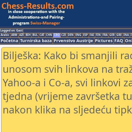
Logged on: Gast
Arabic
ARM
AZE
BIH
BUL
CAT
CHN
CRO
CZE
DEN
ENG
ESP
FAI
FIN
FRA
GER
GRE
INA
I
Početna
Turnirska baza
Prvenstvo Austrije
Pictures
FAQ
Onl
Bilješka: Kako bi smanjili 
unosom svih linkova na traž
Yahoo-a i Co-a, svi linkovi z
tjedna (vrijeme završetka tu
nakon klika na sljedeću tipk