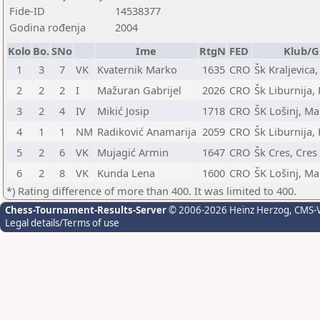
Fide-ID
14538377
Godina rođenja
2004
Kolo
Bo.
SNo
Ime
RtgN
FED
Klub/G
1
3
7
VK
Kvaternik Marko
1635
CRO
Šk Kraljevica,
2
2
2
I
Mažuran Gabrijel
2026
CRO
Šk Liburnija, 
3
2
4
IV
Mikić Josip
1718
CRO
ŠK Lošinj, Mal
4
1
1
NM
Radiković Anamarija
2059
CRO
Šk Liburnija, 
5
2
6
VK
Mujagić Armin
1647
CRO
Šk Cres, Cres
6
2
8
VK
Kunda Lena
1600
CRO
ŠK Lošinj, Mal
*) Rating difference of more than 400. It was limited to 400.
Chess-Tournament-Results-Server
© 2006-2026 Heinz Herzog
, CMS-
Legal details/Terms of use