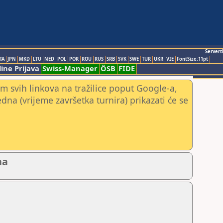
Servert
TA
JPN
MKD
LTU
NED
POL
POR
ROU
RUS
SRB
SVK
SWE
TUR
UKR
VIE
FontSize:11pt
ine Prijava
Swiss-Manager
ÖSB
FIDE
m svih linkova na tražilice poput Google-a,
jedna (vrijeme završetka turnira) prikazati će se
na