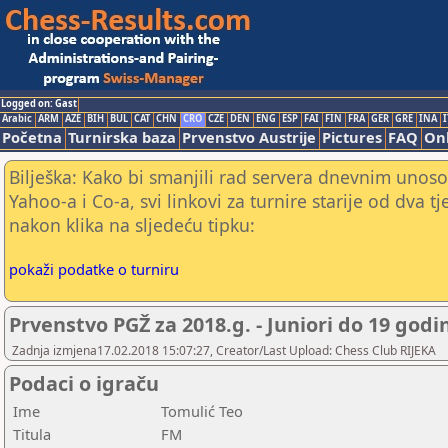
Logged on: Gast
Arabic
ARM
AZE
BIH
BUL
CAT
CHN
CRO
CZE
DEN
ENG
ESP
FAI
FIN
FRA
GER
GRE
INA
I
Početna
Turnirska baza
Prvenstvo Austrije
Pictures
FAQ
Onl
Bilješka: Kako bi smanjili rad servera dnevnim unoso
Yahoo-a i Co-a, svi linkovi za turnire starije od dva t
nakon klika na sljedeću tipku:
pokaži podatke o turniru
Prvenstvo PGŽ za 2018.g. - Juniori do 19 godi
Zadnja izmjena17.02.2018 15:07:27, Creator/Last Upload: Chess Club RIJEKA
Podaci o igraču
Ime
Tomulić Teo
Titula
FM