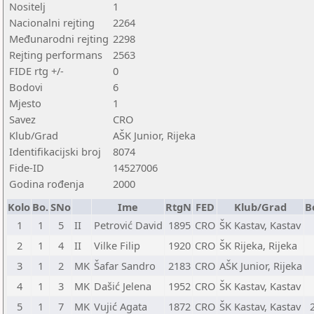
Nositelj
1
Nacionalni rejting
2264
Međunarodni rejting
2298
Rejting performans
2563
FIDE rtg +/-
0
Bodovi
6
Mjesto
1
Savez
CRO
Klub/Grad
AŠK Junior, Rijeka
Identifikacijski broj
8074
Fide-ID
14527006
Godina rođenja
2000
Kolo
Bo.
SNo
Ime
RtgN
FED
Klub/Grad
B
1
1
5
II
Petrović David
1895
CRO
ŠK Kastav, Kastav
2
1
4
II
Vilke Filip
1920
CRO
ŠK Rijeka, Rijeka
3
1
2
MK
Šafar Sandro
2183
CRO
AŠK Junior, Rijeka
4
1
3
MK
Dašić Jelena
1952
CRO
ŠK Kastav, Kastav
5
1
7
MK
Vujić Agata
1872
CRO
ŠK Kastav, Kastav