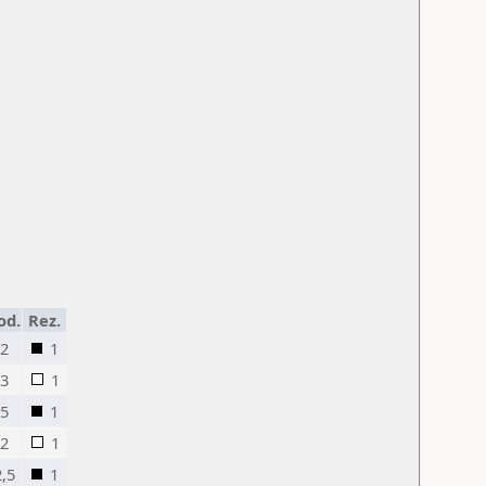
od.
Rez.
2
1
3
1
5
1
2
1
2,5
1