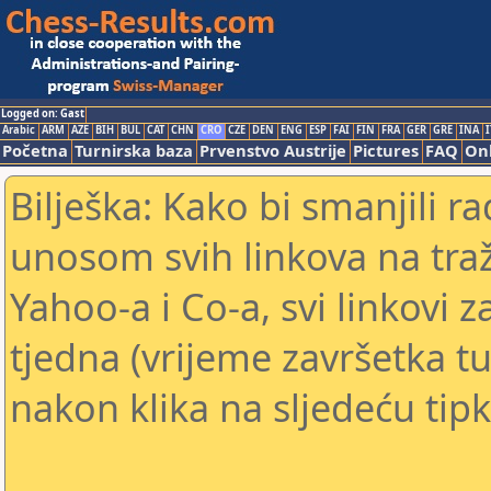
Logged on: Gast
Arabic
ARM
AZE
BIH
BUL
CAT
CHN
CRO
CZE
DEN
ENG
ESP
FAI
FIN
FRA
GER
GRE
INA
I
Početna
Turnirska baza
Prvenstvo Austrije
Pictures
FAQ
Onl
Bilješka: Kako bi smanjili 
unosom svih linkova na traž
Yahoo-a i Co-a, svi linkovi z
tjedna (vrijeme završetka tu
nakon klika na sljedeću tipk