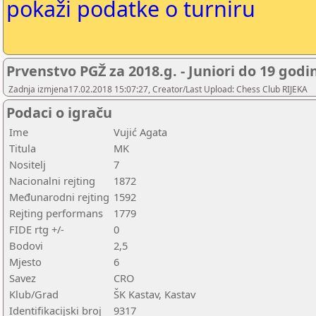
pokaži podatke o turniru
Prvenstvo PGŽ za 2018.g. - Juniori do 19 godi
Zadnja izmjena17.02.2018 15:07:27, Creator/Last Upload: Chess Club RIJEKA
Podaci o igraču
Ime
Vujić Agata
Titula
MK
Nositelj
7
Nacionalni rejting
1872
Međunarodni rejting
1592
Rejting performans
1779
FIDE rtg +/-
0
Bodovi
2,5
Mjesto
6
Savez
CRO
Klub/Grad
ŠK Kastav, Kastav
Identifikacijski broj
9317