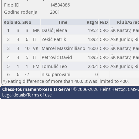
Fide-ID
14534886
Godina rođenja
2001
Kolo
Bo.
SNo
Ime
RtgN
FED
Klub/Gra
1
3
3
MK
Dašić Jelena
1952
CRO
ŠK Kastav, Ka
2
4
6
II
Zekić Patrik
1892
CRO
AŠK Junior, Ri
3
4
10
VK
Marcel Massimiliano
1600
CRO
ŠK Kastav, Ka
4
4
5
II
Petrović David
1895
CRO
ŠK Kastav, Ka
5
1
1
FM
Tomulić Teo
2264
CRO
AŠK Junior, Ri
6
6
-2
nisu parovani
0
*) Rating difference of more than 400. It was limited to 400.
Chess-Tournament-Results-Server
© 2006-2026 Heinz Herzog
, CMS-
Legal details/Terms of use