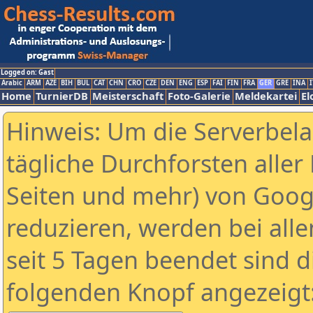
Logged on: Gast
Arabic
ARM
AZE
BIH
BUL
CAT
CHN
CRO
CZE
DEN
ENG
ESP
FAI
FIN
FRA
GER
GRE
INA
I
Home
TurnierDB
Meisterschaft
Foto-Galerie
Meldekartei
El
Hinweis: Um die Serverbel
tägliche Durchforsten aller 
Seiten und mehr) von Goog
reduzieren, werden bei alle
seit 5 Tagen beendet sind d
folgenden Knopf angezeigt