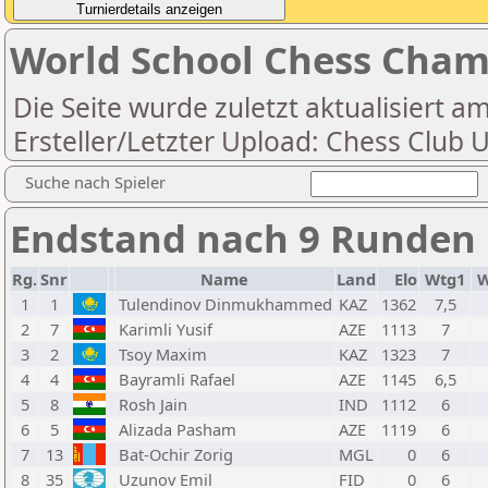
World School Chess Cham
Die Seite wurde zuletzt aktualisiert a
Ersteller/Letzter Upload: Chess Club 
Suche nach Spieler
Endstand nach 9 Runden
Rg.
Snr
Name
Land
Elo
Wtg1
W
1
1
Tulendinov Dinmukhammed
KAZ
1362
7,5
2
7
Karimli Yusif
AZE
1113
7
3
2
Tsoy Maxim
KAZ
1323
7
4
4
Bayramli Rafael
AZE
1145
6,5
5
8
Rosh Jain
IND
1112
6
6
5
Alizada Pasham
AZE
1119
6
7
13
Bat-Ochir Zorig
MGL
0
6
8
35
Uzunov Emil
FID
0
6