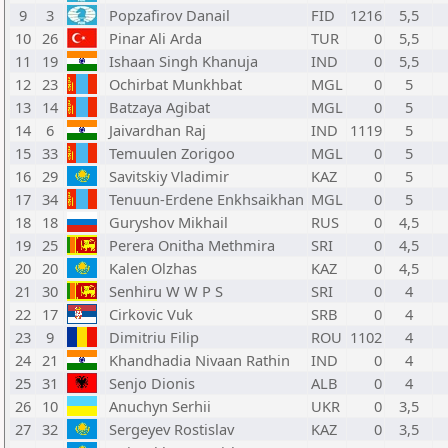
9
3
Popzafirov Danail
FID
1216
5,5
10
26
Pinar Ali Arda
TUR
0
5,5
11
19
Ishaan Singh Khanuja
IND
0
5,5
12
23
Ochirbat Munkhbat
MGL
0
5
13
14
Batzaya Agibat
MGL
0
5
14
6
Jaivardhan Raj
IND
1119
5
15
33
Temuulen Zorigoo
MGL
0
5
16
29
Savitskiy Vladimir
KAZ
0
5
17
34
Tenuun-Erdene Enkhsaikhan
MGL
0
5
18
18
Guryshov Mikhail
RUS
0
4,5
19
25
Perera Onitha Methmira
SRI
0
4,5
20
20
Kalen Olzhas
KAZ
0
4,5
21
30
Senhiru W W P S
SRI
0
4
22
17
Cirkovic Vuk
SRB
0
4
23
9
Dimitriu Filip
ROU
1102
4
24
21
Khandhadia Nivaan Rathin
IND
0
4
25
31
Senjo Dionis
ALB
0
4
26
10
Anuchyn Serhii
UKR
0
3,5
27
32
Sergeyev Rostislav
KAZ
0
3,5