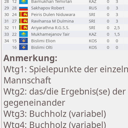
28
12
Baimukhan Temirlan
KAZ
0
3
29
28
Sakhapov Robert
RUS
0
3
30
24
Peiris Dulen Niduwara
SRI
0
3
31
27
Ravihansa M Dulmina
SRI
0
3
32
11
Ariyarathna R.G.S.S.
SRI
0
2,5
33
22
Mukhamejanov Tair
KAZ
0
1,5
34
15
Bislimi Elion
KOS
0
0
16
Bislimi Olti
KOS
0
0
Anmerkung:
Wtg1: Spielepunkte der einzeln
Mannschaft
Wtg2: das/die Ergebnis(se) der
gegeneinander
Wtg3: Buchholz (variabel)
Wtg4: Buchholz (variabel)