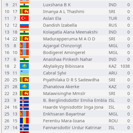
9
21
Luxshana B K
IND
0
10
17
Imanya A L Thashmi
SRI
0
11
7
Aslan Ela
TUR
0
12
12
Dandish Izabella
RUS
0
13
18
Kolagatla Alana Meenakshi
IND
0
14
22
Madurapperuma M A O D
SRI
0
15
8
Azjargal Chinzorigt
MGL
0
16
10
Bodigerel Amingerel
MGL
0
17
6
Anaishaa Pinkesh Nahar
IND
0
18
2
Abylaikyzy Bibissara
KAZ
1038
19
11
Cabral Sylvi
ARU
0
20
25
Piyathilaka D R S Sadewdha
SRI
0
21
28
Zhanatova Akerke
KAZ
0
22
23
Malawisinghe Mmslr
SRI
0
23
9
B. Berglindsdottir Emilia Embla
ISL
0
24
16
Haarde Vignisdottir Inga Jona
ISL
0
25
13
Enkhsaran Bayartnar
MGL
0
26
15
Ferentiu Mara-Ioana
ROU
0
27
14
Fannarsdottir Urdur Katrinar
ISL
0