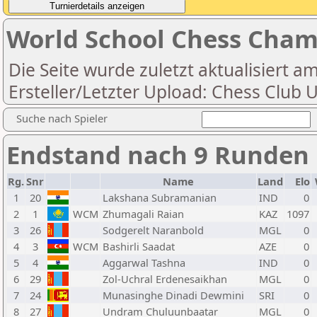
World School Chess Cham
Die Seite wurde zuletzt aktualisiert a
Ersteller/Letzter Upload: Chess Club 
Suche nach Spieler
Endstand nach 9 Runden
Rg.
Snr
Name
Land
Elo
1
20
Lakshana Subramanian
IND
0
2
1
WCM
Zhumagali Raian
KAZ
1097
3
26
Sodgerelt Naranbold
MGL
0
4
3
WCM
Bashirli Saadat
AZE
0
5
4
Aggarwal Tashna
IND
0
6
29
Zol-Uchral Erdenesaikhan
MGL
0
7
24
Munasinghe Dinadi Dewmini
SRI
0
8
27
Undram Chuluunbaatar
MGL
0