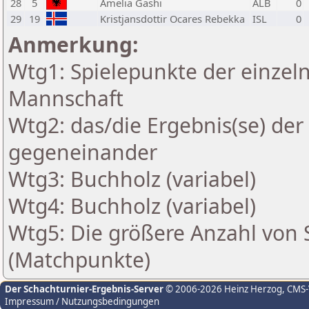
28
5
Amelia Gashi
ALB
0
29
19
Kristjansdottir Ocares Rebekka
ISL
0
Anmerkung:
Wtg1: Spielepunkte der einzeln
Mannschaft
Wtg2: das/die Ergebnis(se) der
gegeneinander
Wtg3: Buchholz (variabel)
Wtg4: Buchholz (variabel)
Wtg5: Die größere Anzahl von S
(Matchpunkte)
Der Schachturnier-Ergebnis-Server
© 2006-2026 Heinz Herzog
, CMS
Impressum / Nutzungsbedingungen