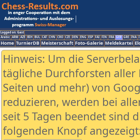
Logged on: Gast
Arabic
ARM
AZE
BIH
BUL
CAT
CHN
CRO
CZE
DEN
ENG
ESP
FAI
FIN
FRA
GER
GRE
INA
I
Home
TurnierDB
Meisterschaft
Foto-Galerie
Meldekartei
El
Hinweis: Um die Serverbel
tägliche Durchforsten aller 
Seiten und mehr) von Goog
reduzieren, werden bei alle
seit 5 Tagen beendet sind d
folgenden Knopf angezeigt