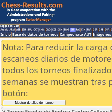
Logged on: Gast
Arabic
ARM
AZE
BIH
BUL
CAT
CHN
CRO
CZE
DEN
ENG
ESP
FAI
FIN
FRA
GER
GRE
INA
I
Inicio
Base de datos de torneos
Campeonato AUT
Imágenes
Nota: Para reducir la carga 
escaneos diarios de motor
todos los torneos finalizad
semanas se muestran tras p
botón:
V Torneo Escolar de Ajedrez Caxton College 