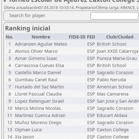
Última actualización07.03.2018 10:33:14, Propietario/Última carga: ARANCE, L
Search for player
Ranking inicial
No.
Nombre
FIDE-ID
FED
Club/Ciudad
1
Adrianzen Aguilar Mateo
ESP
British School
2
Alonso Oliver Marco
ESP
Joan XXIII Catarroja
3
Aznar Gimeno Isaac
ESP
Pureza Maria-Grau
4
Carrascosa Cuevas Elsa
ESP
British School
5
Castello Marco Daniel
ESP
Sagrado Corazon
6
Gumbau Canet Raul
ESP
Pablo Neruda
7
Hurtado del Saz Martin
ESP
American School
8
Lloret Pascual Claudia
ESP
Mas Camarena
9
Lopez Belenguer Israel
ESP
San Jose y San Andr
10
Marco Molina Nicolas
ESP
Sagrado Corazon
11
Martinez Cuenca Adrian
ESP
Educart Aldaia
12
Muñoz Moreno Diego
ESP
Sagrado Corazon
13
Oijman Luca
ESP
Caxton College
14
Xia Jason
ESP
Caxton College