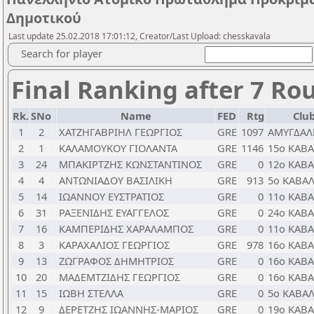
Δημοτικού
Last update 25.02.2018 17:01:12, Creator/Last Upload: chesskavala
Search for player
Final Ranking after 7 Ro
Rk.
SNo
Name
FED
Rtg
Club
1
2
ΧΑΤΖΗΓΑΒΡΙΗΛ ΓΕΩΡΓΙΟΣ
GRE
1097
ΑΜΥΓΔΑΛ
2
1
ΚΑΛΑΜΟΥΚΟΥ ΓΙΟΛΑΝΤΑ
GRE
1146
15ο ΚΑΒ
3
24
ΜΠΑΚΙΡΤΖΗΣ ΚΩΝΣΤΑΝΤΙΝΟΣ
GRE
0
12ο ΚΑΒ
4
4
ΑΝΤΩΝΙΑΔΟΥ ΒΑΣΙΛΙΚΗ
GRE
913
5ο ΚΑΒΑ
5
14
ΙΩΑΝΝΟΥ ΕΥΣΤΡΑΤΙΟΣ
GRE
0
11ο ΚΑΒ
6
31
ΡΑΞΕΝΙΔΗΣ ΕΥΑΓΓΕΛΟΣ
GRE
0
24ο ΚΑΒ
7
16
ΚΑΜΠΕΡΙΔΗΣ ΧΑΡΑΛΑΜΠΟΣ
GRE
0
11ο ΚΑΒ
8
3
ΚΑΡΑΧΑΛΙΟΣ ΓΕΩΡΓΙΟΣ
GRE
978
16ο ΚΑΒ
9
13
ΖΩΓΡΑΦΟΣ ΔΗΜΗΤΡΙΟΣ
GRE
0
16ο ΚΑΒ
10
20
ΜΑΔΕΜΤΖΙΔΗΣ ΓΕΩΡΓΙΟΣ
GRE
0
16ο ΚΑΒ
11
15
ΙΩΒΗ ΣΤΕΛΛΑ
GRE
0
5ο ΚΑΒΑ
12
9
ΔΕΡΕΤΖΗΣ ΙΩΑΝΝΗΣ-ΜΑΡΙΟΣ
GRE
0
19ο ΚΑΒ