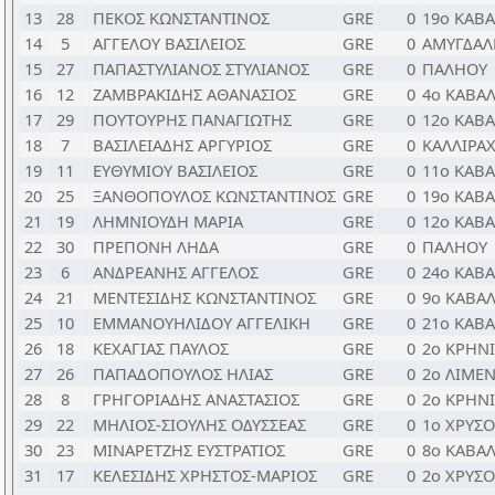
13
28
ΠΕΚΟΣ ΚΩΝΣΤΑΝΤΙΝΟΣ
GRE
0
19ο ΚΑΒ
14
5
ΑΓΓΕΛΟΥ ΒΑΣΙΛΕΙΟΣ
GRE
0
ΑΜΥΓΔΑΛ
15
27
ΠΑΠΑΣΤΥΛΙΑΝΟΣ ΣΤΥΛΙΑΝΟΣ
GRE
0
ΠΑΛΗΟΥ
16
12
ΖΑΜΒΡΑΚΙΔΗΣ ΑΘΑΝΑΣΙΟΣ
GRE
0
4ο ΚΑΒΑ
17
29
ΠΟΥΤΟΥΡΗΣ ΠΑΝΑΓΙΩΤΗΣ
GRE
0
12ο ΚΑΒ
18
7
ΒΑΣΙΛΕΙΑΔΗΣ ΑΡΓΥΡΙΟΣ
GRE
0
ΚΑΛΛΙΡΑ
19
11
ΕΥΘΥΜΙΟΥ ΒΑΣΙΛΕΙΟΣ
GRE
0
11ο ΚΑΒ
20
25
ΞΑΝΘΟΠΟΥΛΟΣ ΚΩΝΣΤΑΝΤΙΝΟΣ
GRE
0
19ο ΚΑΒ
21
19
ΛΗΜΝΙΟΥΔΗ ΜΑΡΙΑ
GRE
0
12ο ΚΑΒ
22
30
ΠΡΕΠΟΝΗ ΛΗΔΑ
GRE
0
ΠΑΛΗΟΥ
23
6
ΑΝΔΡΕΑΝΗΣ ΑΓΓΕΛΟΣ
GRE
0
24ο ΚΑΒ
24
21
ΜΕΝΤΕΣΙΔΗΣ ΚΩΝΣΤΑΝΤΙΝΟΣ
GRE
0
9ο ΚΑΒΑ
25
10
ΕΜΜΑΝΟΥΗΛΙΔΟΥ ΑΓΓΕΛΙΚΗ
GRE
0
21ο ΚΑΒ
26
18
ΚΕΧΑΓΙΑΣ ΠΑΥΛΟΣ
GRE
0
2ο ΚΡΗΝ
27
26
ΠΑΠΑΔΟΠΟΥΛΟΣ ΗΛΙΑΣ
GRE
0
2ο ΛΙΜΕ
28
8
ΓΡΗΓΟΡΙΑΔΗΣ ΑΝΑΣΤΑΣΙΟΣ
GRE
0
2ο ΚΡΗΝ
29
22
ΜΗΛΙΟΣ-ΣΙΟΥΛΗΣ ΟΔΥΣΣΕΑΣ
GRE
0
1ο ΧΡΥΣ
30
23
ΜΙΝΑΡΕΤΖΗΣ ΕΥΣΤΡΑΤΙΟΣ
GRE
0
8ο ΚΑΒΑ
31
17
ΚΕΛΕΣΙΔΗΣ ΧΡΗΣΤΟΣ-ΜΑΡΙΟΣ
GRE
0
2ο ΧΡΥΣ