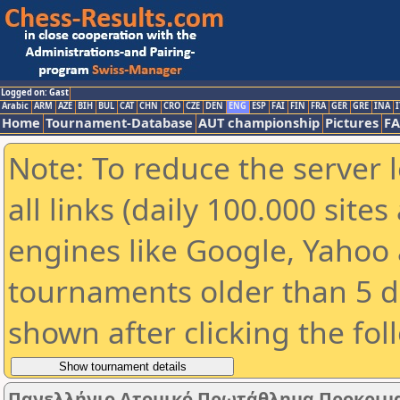
Logged on: Gast
Arabic
ARM
AZE
BIH
BUL
CAT
CHN
CRO
CZE
DEN
ENG
ESP
FAI
FIN
FRA
GER
GRE
INA
I
Home
Tournament-Database
AUT championship
Pictures
F
Note: To reduce the server 
all links (daily 100.000 sit
engines like Google, Yahoo a
tournaments older than 5 d
shown after clicking the fol
Πανελλήνιο Ατομικό Πρωτάθλημα Προκριματι