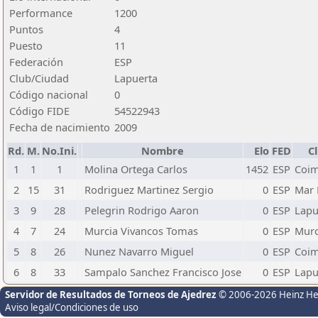
Performance
1200
Puntos
4
Puesto
11
Federación
ESP
Club/Ciudad
Lapuerta
Código nacional
0
Código FIDE
54522943
Fecha de nacimiento
2009
Rd.
M.
No.Ini.
Nombre
Elo
FED
C
1
1
1
Molina Ortega Carlos
1452
ESP
Coim
2
15
31
Rodriguez Martinez Sergio
0
ESP
Mar
3
9
28
Pelegrin Rodrigo Aaron
0
ESP
Lapu
4
7
24
Murcia Vivancos Tomas
0
ESP
Murc
5
8
26
Nunez Navarro Miguel
0
ESP
Coim
6
8
33
Sampalo Sanchez Francisco Jose
0
ESP
Lapu
Servidor de Resultados de Torneos de Ajedrez
© 2006-2026 Heinz H
Aviso legal/Condiciones de uso