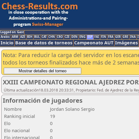
Logged on: Gast
Arabic
ARM
AZE
BIH
BUL
CAT
CHN
CRO
CZE
DEN
ENG
ESP
FAI
FIN
FRA
GER
GRE
INA
I
Inicio
Base de datos de torneos
Campeonato AUT
Imágenes
Nota: Para reducir la carga del servidor en los esc
todos los torneos finalizados hace más de 2 semanas
XXIII CAMPEONATO REGIONAL AJEDREZ POR 
Última actualización18.03.2018 20:33:31, Propietario: Fed. de Ajedrez de l
Información de jugadores
Nombre
Jordan Solano Sergio
Ranking inicial
19
Elo
0
Elo nacional
0
Elo internacional
0