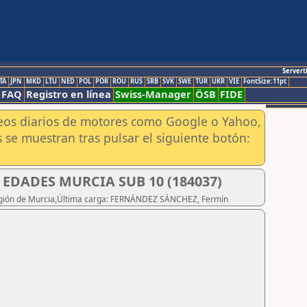
Servert
TA
JPN
MKD
LTU
NED
POL
POR
ROU
RUS
SRB
SVK
SWE
TUR
UKR
VIE
FontSize:11pt
FAQ
Registro en línea
Swiss-Manager
ÖSB
FIDE
aneos diarios de motores como Google o Yahoo,
 se muestran tras pulsar el siguiente botón:
EDADES MURCIA SUB 10 (184037)
a Región de Murcia,Última carga: FERNÁNDEZ SÁNCHEZ, Fermín