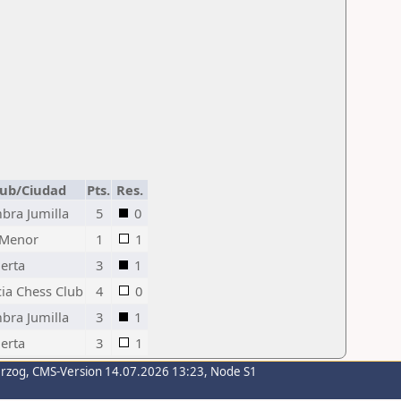
lub/Ciudad
Pts.
Res.
bra Jumilla
5
0
 Menor
1
1
erta
3
1
ia Chess Club
4
0
bra Jumilla
3
1
erta
3
1
erzog
, CMS-Version 14.07.2026 13:23, Node S1