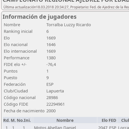
Última actualización18.03.2018 20:34:27, Propietario: Fed. de Ajedrez de l
Información de jugadores
Nombre
Torralba Luzzy Ricardo
Ranking inicial
6
Elo
1669
Elo nacional
1646
Elo internacional
1669
Performance
1380
FIDE elo +/-
-76,4
Puntos
1
Puesto
9
Federación
ESP
Club/Ciudad
Lapuerta
Código nacional
28986
Código FIDE
22294961
Fecha de nacimiento
2000
Rd.
M.
No.Ini.
Nombre
Elo
FED
Clu
1
1
1
Motos Abellan Daniel
2047
ESP
Lorca