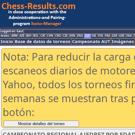
Logged on: Gast
Arabic
ARM
AZE
BIH
BUL
CAT
CHN
CRO
CZE
DEN
ENG
ESP
FAI
FIN
FRA
GER
GRE
INA
I
Inicio
Base de datos de torneos
Campeonato AUT
Imágenes
Nota: Para reducir la carga 
escaneos diarios de motor
Yahoo, todos los torneos f
semanas se muestran tras p
botón:
CAMPEONATO REGIONAL AJEDREZ POR EDADE