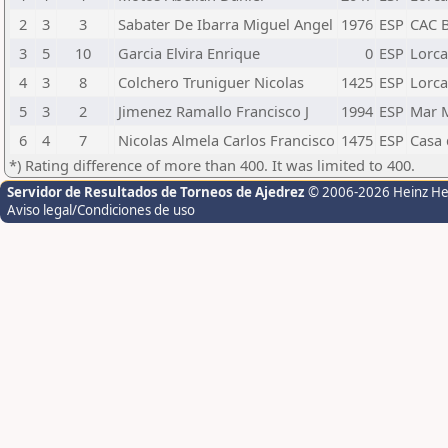
2
3
3
Sabater De Ibarra Miguel Angel
1976
ESP
CAC B
3
5
10
Garcia Elvira Enrique
0
ESP
Lorca
4
3
8
Colchero Truniguer Nicolas
1425
ESP
Lorca
5
3
2
Jimenez Ramallo Francisco J
1994
ESP
Mar 
6
4
7
Nicolas Almela Carlos Francisco
1475
ESP
Casa 
*) Rating difference of more than 400. It was limited to 400.
Servidor de Resultados de Torneos de Ajedrez
© 2006-2026 Heinz H
Aviso legal/Condiciones de uso