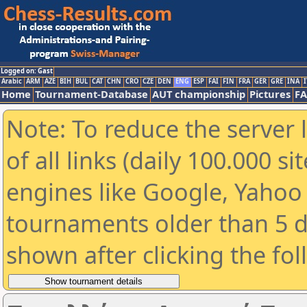
Logged on: Gast
Arabic
ARM
AZE
BIH
BUL
CAT
CHN
CRO
CZE
DEN
ENG
ESP
FAI
FIN
FRA
GER
GRE
INA
I
Home
Tournament-Database
AUT championship
Pictures
F
Note: To reduce the server 
of all links (daily 100.000 s
engines like Google, Yahoo a
tournaments older than 5 d
shown after clicking the fo