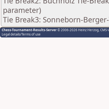
Tie Break2: Buchholz Tie-Break
parameter)
Tie Break3: Sonneborn-Berger-
Chess-Tournament-Results-Server
© 2006-2026 Heinz Herzog
, CMS-
Legal details/Terms of use