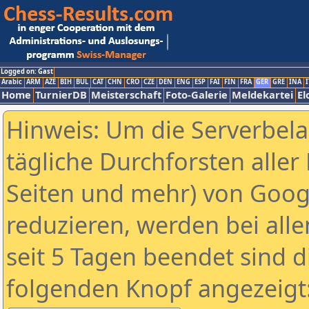
Logged on: Gast
Arabic
ARM
AZE
BIH
BUL
CAT
CHN
CRO
CZE
DEN
ENG
ESP
FAI
FIN
FRA
GER
GRE
INA
I
Home
TurnierDB
Meisterschaft
Foto-Galerie
Meldekartei
El
Hinweis: Um die Serverbel
tägliche Durchforsten aller 
Seiten und mehr) von Goog
reduzieren, werden bei alle
seit 5 Tagen beendet sind d
folgenden Knopf angezeigt