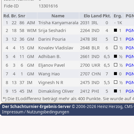
Fide-ID
13301616
Rd.
Br.
Snr
Name
Elo
Land
Pkt.
Erg.
PG
1
22
86
AIM
Trisha Kanyamarala
2031
IRL
0
- 1K
2
18
58
WIM
Srija Seshadri
2264
IND
4
1
PG
3
12
36
GM
Darini Pouria
2478
IRI
5
1
PG
4
4
15
GM
Kovalev Vladislav
2648
BLR
6
½
PG
5
4
11
GM
Adhiban B.
2661
IND
6,5
½
PG
6
3
6
GM
Eljanov Pavel
2700
UKR
6,5
½
PG
7
4
1
GM
Wang Hao
2707
CHN
7
0
PG
8
13
37
IM
Vignesh N R
2475
IND
5,5
½
PG
9
15
45
IM
Dimakiling Oliver
2412
PHI
5
1
PG
*) Die ELodifferenz beträgt mehr als 400 Punkte. Sie wurde auf 
Der Schachturnier-Ergebnis-Server
© 2006-2026 Heinz Herzog
, CMS
Impressum / Nutzungsbedingungen