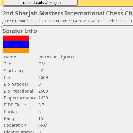
2nd Sharjah Masters International Chess C
Die Seite wurde zuletzt aktualisiert am 22.04.2018 10:49:13, Ersteller/Letzter
Spieler Info
Name
Petrosian Tigran L.
Titel
GM
Startrang
22
Elo
2609
Elo national
0
Elo intnational
2609
Eloperformance
2638
FIDE Elo +/-
3,7
Punkte
6
Rang
15
Föderation
ARM
Ident-Nummer
0