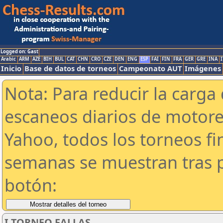
Logged on: Gast
Arabic
ARM
AZE
BIH
BUL
CAT
CHN
CRO
CZE
DEN
ENG
ESP
FAI
FIN
FRA
GER
GRE
INA
I
Inicio
Base de datos de torneos
Campeonato AUT
Imágenes
Nota: Para reducir la carga 
escaneos diarios de motor
Yahoo, todos los torneos f
semanas se muestran tras p
botón:
I TORNEO FALLAS