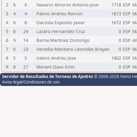
2
6
6
Navarro Amoros Antonio Jose
1718
ESP
M
3
4
4
Patino Andreu Ramon
1813
ESP
M
4
6
8
Dacosta Exposito Javier
1672
ESP
M
5
8
24
Lazaro Hernandez Cruz
0
ESP
M
6
9
14
Berna Martinez Domingo
0
ESP
Al
7
6
23
Heredia Manzano Leonidas Brayan
0
ESP
M
8
5
5
Valero Andreu Jose
1802
ESP
M
9
8
27
Morant Davo Enoc
0
ESP
M
Servidor de Resultados de Torneos de Ajedrez
© 2006-2026 Heinz H
Aviso legal/Condiciones de uso