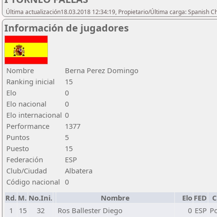
Última actualización18.03.2018 12:34:19, Propietario/Última carga: Spanish C
Información de jugadores
Nombre
Berna Perez Domingo
Ranking inicial
15
Elo
0
Elo nacional
0
Elo internacional
0
Performance
1377
Puntos
5
Puesto
15
Federación
ESP
Club/Ciudad
Albatera
Código nacional
0
Rd.
M.
No.Ini.
Nombre
Elo
FED
C
1
15
32
Ros Ballester Diego
0
ESP
Po