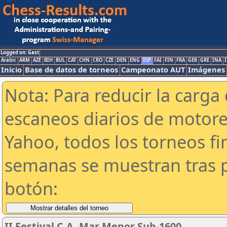
Logged on: Gast
Arabic
ARM
AZE
BIH
BUL
CAT
CHN
CRO
CZE
DEN
ENG
ESP
FAI
FIN
FRA
GER
GRE
INA
I
Inicio
Base de datos de torneos
Campeonato AUT
Imágenes
Nota: Para reducir la carga 
escaneos diarios de motor
Yahoo, todos los torneos f
semanas se muestran tras p
botón:
II Festival C.A. Mar Menor Sub-1600