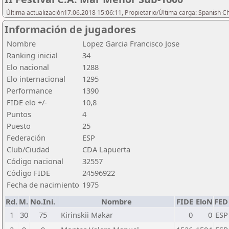
Última actualización17.06.2018 15:06:11, Propietario/Última carga: Spanish C
Información de jugadores
Nombre
Lopez Garcia Francisco Jose
Ranking inicial
34
Elo nacional
1288
Elo internacional
1295
Performance
1390
FIDE elo +/-
10,8
Puntos
4
Puesto
25
Federación
ESP
Club/Ciudad
CDA Lapuerta
Código nacional
32557
Código FIDE
24596922
Fecha de nacimiento
1975
Rd.
M.
No.Ini.
Nombre
FIDE
EloN
FED
1
30
75
Kirinskii Makar
0
0
ESP