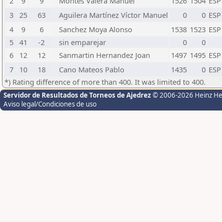
2
9
9
Montes Valera Manuel
1526
1504
ESP
3
25
63
Aguilera Martínez Víctor Manuel
0
0
ESP
4
9
6
Sanchez Moya Alonso
1538
1523
ESP
5
41
-2
sin emparejar
0
0
6
12
12
Sanmartin Hernandez Joan
1497
1495
ESP
7
10
18
Cano Mateos Pablo
1435
0
ESP
*) Rating difference of more than 400. It was limited to 400.
Servidor de Resultados de Torneos de Ajedrez
© 2006-2026 Heinz H
Aviso legal/Condiciones de uso