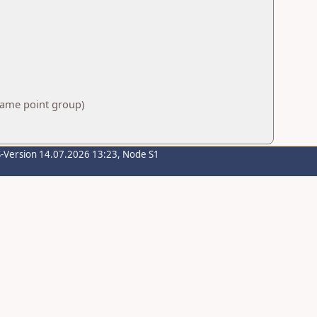
 same point group)
S-Version 14.07.2026 13:23, Node S1