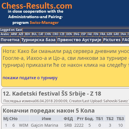
Logged on: Gast
Arabic
ARM
AZE
BIH
BUL
CAT
CHN
CRO
CZE
DEN
ENG
ESP
FAI
FIN
FRA
GER
GRE
INA
I
Почетна
Турнирска база
Првенство Аустрије
Pictures
FA
Нота: Како би смањили рад сервера дневним уно
Гоогле-а, Иахоо-а и Цо-а, сви линкови за турнире
турнира) приказати ће се након клика на следећу 
покажи податке о турниру
12. Kadetski festival ŠS Srbije - Z 18
Последња измена06.04.2018 20:00:09, Creator/Last Upload: Sahovski Savez 
Коначни поредак након 5 Кола
Мј
СНо
Име
ФЕД
Ртг
Бод.
ТБ1
ТБ2
ТБ3
1
6
WIM
Gajcin Marina
SRB
2222
5
0
3
10