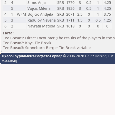
2
4
Simic Anja
SRB
1770
3
0,5
1
4,25
5
Vujcic Milena
SRB
1926
3
0,5
1
4,25
4
1
WFM
Bojicic Andjela
SRB
2071
2,5
0
1
3,75
5
3
Radulov Nevena
SRB
1711
1,5
0
0,5
1,25
6
2
Navratil Matilda
SRB
1618
0
0
0
0
Нота:
Тие Бреак1: Direct Encounter (The results of the players in the
Тие Бреак2: Koya Tie-Break
Тие Бреак3: Sonneborn-Berger-Tie-Break variable
Цхесс-Тоурнамент-Ресултс-Сервер
© 2006-2026 Heinz Herzog
, CM
мастхеад