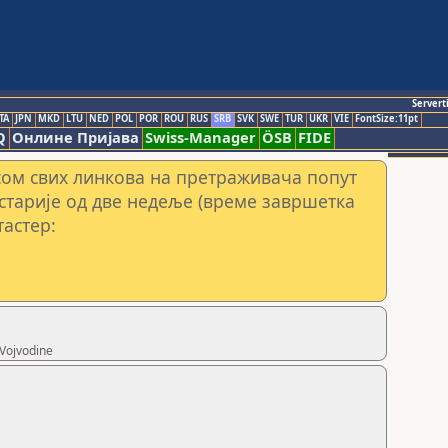
Servert
TA
JPN
MKD
LTU
NED
POL
POR
ROU
RUS
SRB
SVK
SWE
TUR
UKR
VIE
FontSize:11pt
Q
Онлине Пријава
Swiss-Manager
ÖSB
FIDE
сом свих линкова на претраживача попут
 старије од две недеље (време завршетка
тастер:
Vojvodine