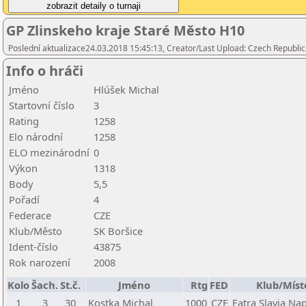
GP Zlinskeho kraje Staré Město H10
Poslední aktualizace24.03.2018 15:45:13, Creator/Last Upload: Czech Republic
Info o hráči
Jméno
Hlúšek Michal
Startovní číslo
3
Rating
1258
Elo národní
1258
ELO mezinárodní
0
Výkon
1318
Body
5,5
Pořadí
4
Federace
CZE
Klub/Město
SK Boršice
Ident-číslo
43875
Rok narození
2008
Kolo
Šach.
St.č.
Jméno
Rtg
FED
Klub/Míst
1
3
30
Kostka Michal
1000
CZE
Fatra Slavia Na