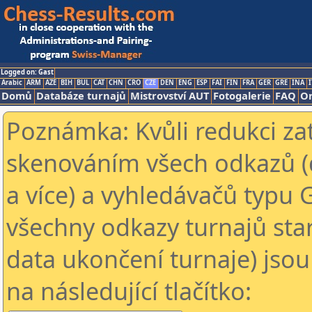
Logged on: Gast
Arabic
ARM
AZE
BIH
BUL
CAT
CHN
CRO
CZE
DEN
ENG
ESP
FAI
FIN
FRA
GER
GRE
INA
I
Domů
Databáze turnajů
Mistrovství AUT
Fotogalerie
FAQ
On
Poznámka: Kvůli redukci za
skenováním všech odkazů (
a více) a vyhledávačů typu 
všechny odkazy turnajů star
data ukončení turnaje) jsou
na následující tlačítko: