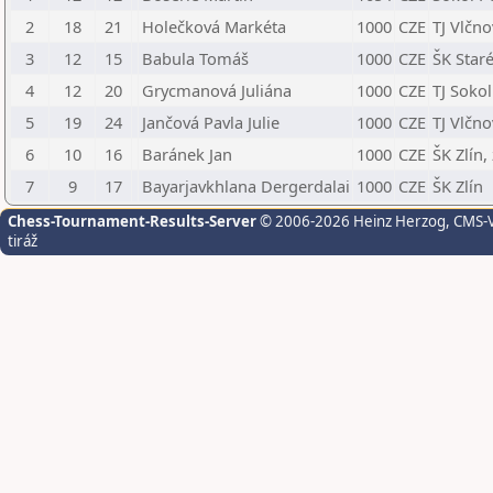
2
18
21
Holečková Markéta
1000
CZE
TJ Vlčno
3
12
15
Babula Tomáš
1000
CZE
ŠK Star
4
12
20
Grycmanová Juliána
1000
CZE
TJ Sokol
5
19
24
Jančová Pavla Julie
1000
CZE
TJ Vlčno
6
10
16
Baránek Jan
1000
CZE
ŠK Zlín, 
7
9
17
Bayarjavkhlana Dergerdalai
1000
CZE
ŠK Zlín
Chess-Tournament-Results-Server
© 2006-2026 Heinz Herzog
, CMS-
tiráž