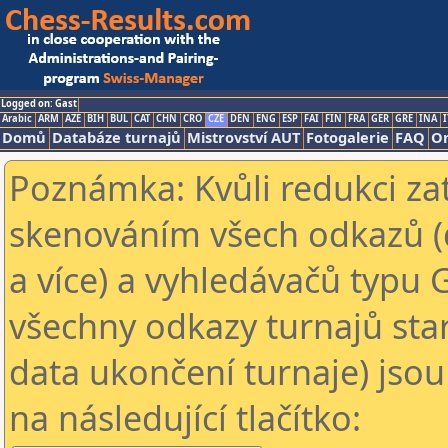
Logged on: Gast
Arabic
ARM
AZE
BIH
BUL
CAT
CHN
CRO
CZE
DEN
ENG
ESP
FAI
FIN
FRA
GER
GRE
INA
I
Domů
Databáze turnajů
Mistrovství AUT
Fotogalerie
FAQ
On
Poznámka: Kvůli redukci za
skenováním všech odkazů (
a více) a vyhledávačů typu 
všechny odkazy turnajů star
data ukončení turnaje) jsou
na následující tlačítko: