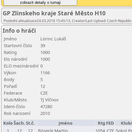
GP Zlinskeho kraje Staré Město H10
Poslední aktualizace24.03.2018 15:45:13, Creator/Last Upload: Czech Republic
Info o hráči
Jméno
Lörinc Lukáš
Startovní číslo
39
Rating
1000
Elo národní
1000
ELO mezinárodní
0
Výkon
1166
Body
5
Pořadí
12
Federace
CZE
Klub/Město
TJ Vlčnov
Ident-číslo
47280
Rok narození
2010
Kolo
Šach.
St.č.
Jméno
Rtg
FED
Klub
1
12
12
Böserle Martin
1054
CZE
Sokol P