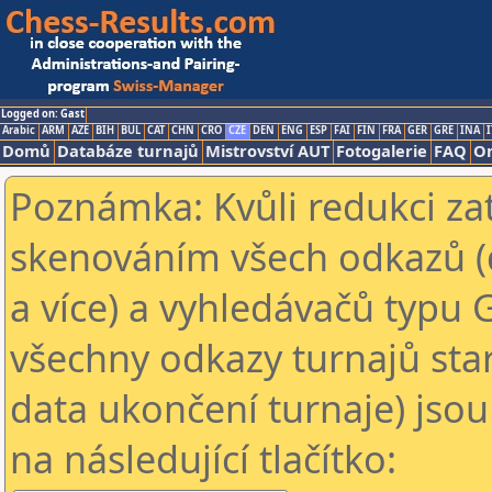
Logged on: Gast
Arabic
ARM
AZE
BIH
BUL
CAT
CHN
CRO
CZE
DEN
ENG
ESP
FAI
FIN
FRA
GER
GRE
INA
I
Domů
Databáze turnajů
Mistrovství AUT
Fotogalerie
FAQ
On
Poznámka: Kvůli redukci za
skenováním všech odkazů (
a více) a vyhledávačů typu 
všechny odkazy turnajů star
data ukončení turnaje) jsou
na následující tlačítko: