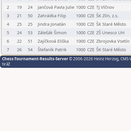
2
19
24
Jančová Pavla Julie
1000
CZE
TJ Vlčnov
3
21
50
Zahrádka Filip
1000
CZE
ŠK Zlín, z.s.
4
25
25
Jindra Jonatán
1000
CZE
ŠK Staré Město
5
24
53
Zálešák Šimon
1000
CZE
ZŠ Unesco UH
6
22
51
Zajíčková Eliška
1000
CZE
Zbrojovka Vsetín
7
26
54
Štefaník Patrik
1000
CZE
ŠK Staré Město
Chess-Tournament-Results-Server
© 2006-2026 Heinz Herzog
, CMS-
tiráž