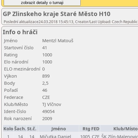
GP Zlinskeho kraje Staré Město H10
Poslední aktualizace24.03.2018 15:45:13, Creator/Last Upload: Czech Republic
Info o hráči
Jméno
Mentzl Matouš
Startovní číslo
41
Rating
1000
Elo národní
1000
ELO mezinárodní
0
Výkon
899
Body
2,5
Pořadí
46
Federace
CZE
Klub/Město
TJ Vlčnov
Ident-číslo
49054
Rok narození
2009
Kolo
Šach.
St.č.
Jméno
Rtg
FED
Klub/Místo
1
14
14
Mičutka Daniel
1005
CZE
ŠK Zlín-Malenovice