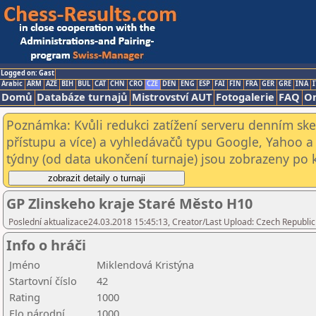
Logged on: Gast
Arabic
ARM
AZE
BIH
BUL
CAT
CHN
CRO
CZE
DEN
ENG
ESP
FAI
FIN
FRA
GER
GRE
INA
I
Domů
Databáze turnajů
Mistrovství AUT
Fotogalerie
FAQ
On
Poznámka: Kvůli redukci zatížení serveru denním s
přístupu a více) a vyhledávačů typu Google, Yahoo a 
týdny (od data ukončení turnaje) jsou zobrazeny po kl
GP Zlinskeho kraje Staré Město H10
Poslední aktualizace24.03.2018 15:45:13, Creator/Last Upload: Czech Republic
Info o hráči
Jméno
Miklendová Kristýna
Startovní číslo
42
Rating
1000
Elo národní
1000