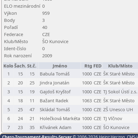
ELO mezinárodní
0
Výkon
959
Body
3
Pořadí
40
Federace
CZE
Klub/Město
ŠO Kunovice
Ident-číslo
0
Rok narození
2009
Kolo
Šach.
St.č.
Jméno
Rtg
FED
Klub/Místo
1
15
15
Babula Tomáš
1000
CZE
ŠK Staré Město
2
20
25
Jindra Jonatán
1000
CZE
ŠK Staré Město
3
15
19
Gajdoš Kryštof
1000
CZE
TJ Sokol Ústí z.s.
4
18
11
Bažant Radek
1063
CZE
ŠK Staré Město
5
25
47
Skládal Tomáš
1000
CZE
ZŠ Unesco UH
6
24
21
Holečková Markéta
1000
CZE
TJ Vlčnov
7
23
35
Křivánek Adam
1000
CZE
ŠO Kunovice
Chess-Tournament-Results-Server
© 2006-2026 Heinz Herzog
, CMS-