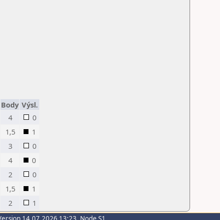
Body
Výsl.
4
0
1,5
1
3
0
4
0
2
0
1,5
1
2
1
Version 14.07.2026 13:23, Node S1