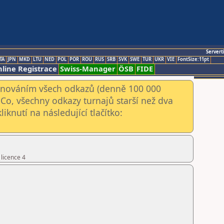
Servert
TA
JPN
MKD
LTU
NED
POL
POR
ROU
RUS
SRB
SVK
SWE
TUR
UKR
VIE
FontSize:11pt
line Registrace
Swiss-Manager
ÖSB
FIDE
kenováním všech odkazů (denně 100 000
Co, všechny odkazy turnajů starší než dva
iknutí na následující tlačítko:
 licence 4