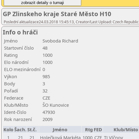
GP Zlinskeho kraje Staré Město H10
Poslední aktualizace24.03.2018 15:45:13, Creator/Last Upload: Czech Republic
Info o hráči
Jméno
Svoboda Richard
Startovní číslo
48
Rating
1000
Elo národní
1000
ELO mezinárodní
0
Výkon
985
Body
3
Pořadí
32
Federace
CZE
Klub/Město
ŠO Kunovice
Ident-číslo
47930
Rok narození
2009
Kolo
Šach.
St.č.
Jméno
Rtg
FED
Klub/Místo
1
21
21
Holečková Markéta
1000
CZE
TJ Vlčnov