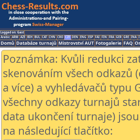
Logged on: Gast
Arabic
ARM
AZE
BIH
BUL
CAT
CHN
CRO
CZE
DEN
ENG
ESP
FAI
FIN
FRA
GER
GRE
INA
I
Domů
Databáze turnajů
Mistrovství AUT
Fotogalerie
FAQ
On
Poznámka: Kvůli redukci za
skenováním všech odkazů (
a více) a vyhledávačů typu 
všechny odkazy turnajů star
data ukončení turnaje) jsou
na následující tlačítko: