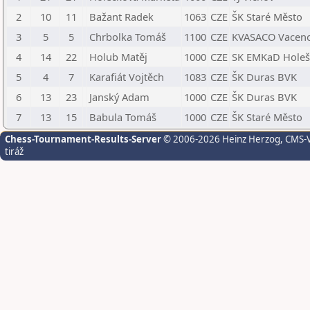
2
10
11
Bažant Radek
1063
CZE
ŠK Staré Město
3
5
5
Chrbolka Tomáš
1100
CZE
KVASACO Vaceno
4
14
22
Holub Matěj
1000
CZE
SK EMKaD Holeš
5
4
7
Karafiát Vojtěch
1083
CZE
ŠK Duras BVK
6
13
23
Janský Adam
1000
CZE
ŠK Duras BVK
7
13
15
Babula Tomáš
1000
CZE
ŠK Staré Město
Chess-Tournament-Results-Server
© 2006-2026 Heinz Herzog
, CMS-
tiráž