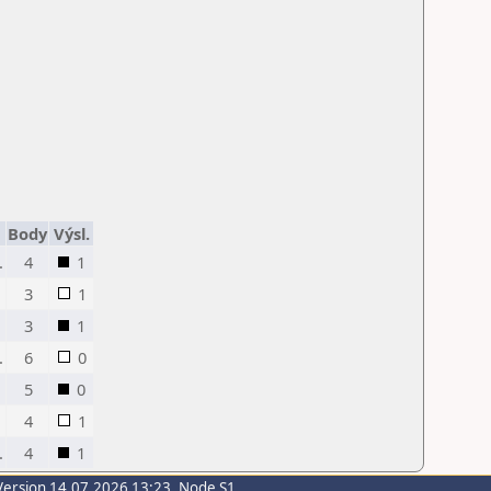
Body
Výsl.
.
4
1
3
1
3
1
.
6
0
5
0
4
1
.
4
1
Version 14.07.2026 13:23, Node S1