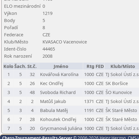
ELO mezinárodní
0
Výkon
1219
Body
5
Pořadí
8
Federace
CZE
Klub/Město
KVASACO Vacenovice
Ident-číslo
44465
Rok narození
2008
Kolo
Šach.
St.č.
Jméno
Rtg
FED
Klub/Místo
1
5
32
Kovářová Karolína
1000
CZE
TJ Sokol Ústí z.s
2
5
26
Kec Ondřej
1000
CZE
SK Boršice
3
5
48
Svoboda Richard
1000
CZE
ŠO Kunovice
4
2
2
Matůš Jakub
1371
CZE
TJ Sokol Ústí z.s
5
3
4
Babula Matěj
1191
CZE
ŠK Staré Město
6
7
28
Kohoutek Ondřej
1000
CZE
ŠK Staré Město
7
5
20
Grycmanová Juliána
1000
CZE
TJ Sokol Ústí z.s
Chess-Tournament-Results-Server
© 2006-2026 Heinz Herzog
, CMS-