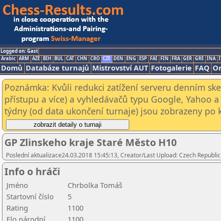
Logged on: Gast
Arabic
ARM
AZE
BIH
BUL
CAT
CHN
CRO
CZE
DEN
ENG
ESP
FAI
FIN
FRA
GER
GRE
INA
I
Domů
Databáze turnajů
Mistrovství AUT
Fotogalerie
FAQ
On
Poznámka: Kvůli redukci zatížení serveru denním s
přístupu a více) a vyhledávačů typu Google, Yahoo a 
týdny (od data ukončení turnaje) jsou zobrazeny po kl
GP Zlinskeho kraje Staré Město H10
Poslední aktualizace24.03.2018 15:45:13, Creator/Last Upload: Czech Republic
Info o hráči
Jméno
Chrbolka Tomáš
Startovní číslo
5
Rating
1100
Elo národní
1100