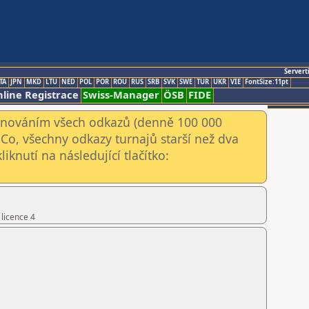
Servert
TA
JPN
MKD
LTU
NED
POL
POR
ROU
RUS
SRB
SVK
SWE
TUR
UKR
VIE
FontSize:11pt
line Registrace
Swiss-Manager
ÖSB
FIDE
kenováním všech odkazů (denně 100 000
Co, všechny odkazy turnajů starší než dva
iknutí na následující tlačítko:
 licence 4