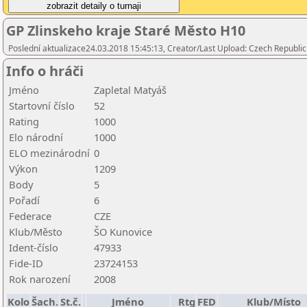
GP Zlinskeho kraje Staré Město H10
Poslední aktualizace24.03.2018 15:45:13, Creator/Last Upload: Czech Republic
Info o hráči
Jméno
Zapletal Matyáš
Startovní číslo
52
Rating
1000
Elo národní
1000
ELO mezinárodní
0
Výkon
1209
Body
5
Pořadí
6
Federace
CZE
Klub/Město
ŠO Kunovice
Ident-číslo
47933
Fide-ID
23724153
Rok narození
2008
Kolo
Šach.
St.č.
Jméno
Rtg
FED
Klub/Místo