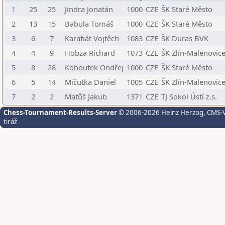
1
25
25
Jindra Jonatán
1000
CZE
ŠK Staré Město
2
13
15
Babula Tomáš
1000
CZE
ŠK Staré Město
3
6
7
Karafiát Vojtěch
1083
CZE
ŠK Duras BVK
4
4
9
Hobza Richard
1073
CZE
ŠK Zlín-Malenovice,
5
8
28
Kohoutek Ondřej
1000
CZE
ŠK Staré Město
6
5
14
Mičutka Daniel
1005
CZE
ŠK Zlín-Malenovice,
7
2
2
Matůš Jakub
1371
CZE
TJ Sokol Ústí z.s.
Chess-Tournament-Results-Server
© 2006-2026 Heinz Herzog
, CMS-
tiráž