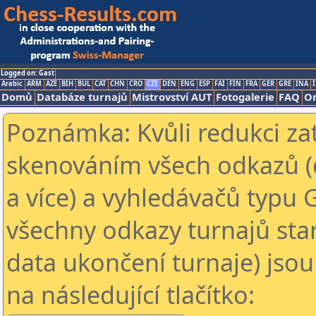
Logged on: Gast
Arabic
ARM
AZE
BIH
BUL
CAT
CHN
CRO
CZE
DEN
ENG
ESP
FAI
FIN
FRA
GER
GRE
INA
I
Domů
Databáze turnajů
Mistrovství AUT
Fotogalerie
FAQ
On
Poznámka: Kvůli redukci za
skenováním všech odkazů (
a více) a vyhledávačů typu 
všechny odkazy turnajů star
data ukončení turnaje) jsou
na následující tlačítko: