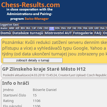
Logged on: Gast
Arabic
ARM
AZE
BIH
BUL
CAT
CHN
CRO
CZE
DEN
ENG
ESP
FAI
FIN
FRA
GER
GRE
INA
I
Domů
Databáze turnajů
Mistrovství AUT
Fotogalerie
FAQ
On
Poznámka: Kvůli redukci zatížení serveru denním s
přístupu a více) a vyhledávačů typu Google, Yahoo a 
týdny (od data ukončení turnaje) jsou zobrazeny po kl
GP Zlinskeho kraje Staré Město H12
Poslední aktualizace24.03.2018 15:45:24, Creator/Last Upload: Czech Republic
Info o hráči
Jméno
Böserle Daniel
Startovní číslo
15
Rating
1106
Elo národní
1106