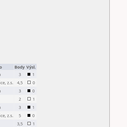
o
Body
Výsl.
n
3
1
ce, z.s.
4,5
0
n
3
0
2
1
n
3
1
ce, z.s.
5
0
3,5
1