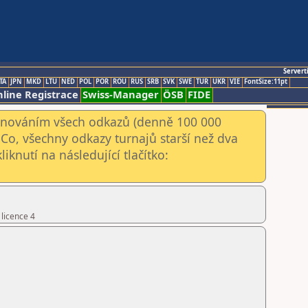
Servert
TA
JPN
MKD
LTU
NED
POL
POR
ROU
RUS
SRB
SVK
SWE
TUR
UKR
VIE
FontSize:11pt
line Registrace
Swiss-Manager
ÖSB
FIDE
kenováním všech odkazů (denně 100 000
Co, všechny odkazy turnajů starší než dva
iknutí na následující tlačítko:
 licence 4