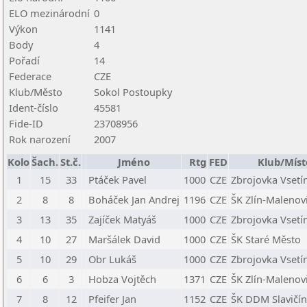
ELO mezinárodní
0
Výkon
1141
Body
4
Pořadí
14
Federace
CZE
Klub/Město
Sokol Postoupky
Ident-číslo
45581
Fide-ID
23708956
Rok narození
2007
Kolo
Šach.
St.č.
Jméno
Rtg
FED
Klub/Míst
1
15
33
Ptáček Pavel
1000
CZE
Zbrojovka Vsetí
2
8
8
Boháček Jan Andrej
1196
CZE
ŠK Zlín-Malenovi
3
13
35
Zajíček Matyáš
1000
CZE
Zbrojovka Vsetí
4
10
27
Maršálek David
1000
CZE
ŠK Staré Město
5
10
29
Obr Lukáš
1000
CZE
Zbrojovka Vsetí
6
6
3
Hobza Vojtěch
1371
CZE
ŠK Zlín-Malenovi
7
8
12
Pfeifer Jan
1152
CZE
ŠK DDM Slavičín