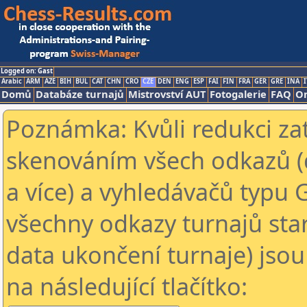
Logged on: Gast
Arabic
ARM
AZE
BIH
BUL
CAT
CHN
CRO
CZE
DEN
ENG
ESP
FAI
FIN
FRA
GER
GRE
INA
I
Domů
Databáze turnajů
Mistrovství AUT
Fotogalerie
FAQ
On
Poznámka: Kvůli redukci za
skenováním všech odkazů (
a více) a vyhledávačů typu 
všechny odkazy turnajů star
data ukončení turnaje) jsou
na následující tlačítko: