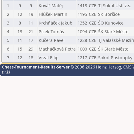
1
9
9
Kovář Matěj
1418
CZE
TJ Sokol Ústí z.s.
2
12
19
Hlúšek Martin
1195
CZE
SK Boršice
3
8
11
Krchňáček Jakub
1352
CZE
ŠO Kunovice
4
13
21
Picek Tomáš
1094
CZE
ŠK Staré Město
5
11
17
Kučera Pavel
1228
CZE
TJ Valašské Meziří
6
15
29
Macháčková Petra
1000
CZE
ŠK Staré Město
7
12
18
Vrzal Filip
1217
CZE
Sokol Postoupky
Chess-Tournament-Results-Server
© 2006-2026 Heinz Herzog
, CMS-
tiráž