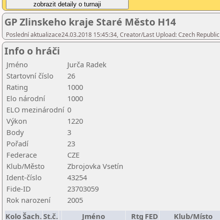
GP Zlinskeho kraje Staré Město H14
Poslední aktualizace24.03.2018 15:45:34, Creator/Last Upload: Czech Republic
Info o hráči
Jméno
Jurča Radek
Startovní číslo
26
Rating
1000
Elo národní
1000
ELO mezinárodní
0
Výkon
1220
Body
3
Pořadí
23
Federace
CZE
Klub/Město
Zbrojovka Vsetín
Ident-číslo
43254
Fide-ID
23703059
Rok narození
2005
Kolo
Šach.
St.č.
Jméno
Rtg
FED
Klub/Místo