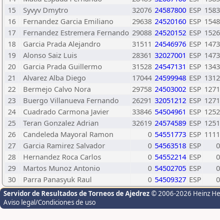
15
Syvyv Dmytro
32076
24587800
ESP
1583
16
Fernandez Garcia Emiliano
29638
24520160
ESP
1548
17
Fernandez Estremera Fernando
29088
24520152
ESP
1526
18
Garcia Prada Alejandro
31511
24546976
ESP
1473
19
Alonso Saiz Luis
28361
32027001
ESP
1473
20
Garcia Prada Guillermo
31528
24547131
ESP
1343
21
Alvarez Alba Diego
17044
24599948
ESP
1312
22
Bermejo Calvo Nora
29758
24503002
ESP
1271
23
Buergo Villanueva Fernando
26291
32051212
ESP
1271
24
Cuadrado Carmona Javier
33846
54504961
ESP
1252
25
Teran Gonzalez Adrian
32619
24574589
ESP
1251
26
Candeleda Mayoral Ramon
0
54551773
ESP
1111
27
Garcia Ramirez Salvador
0
54563518
ESP
0
28
Hernandez Roca Carlos
0
54552214
ESP
0
29
Martos Munoz Antonio
0
54502705
ESP
0
30
Parra Panasyuk Raul
0
54509327
ESP
0
Servidor de Resultados de Torneos de Ajedrez
© 2006-2026 Heinz H
Aviso legal/Condiciones de uso