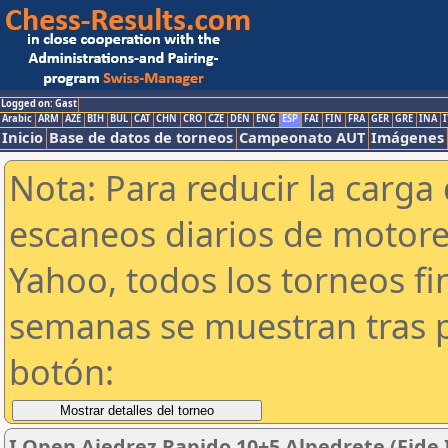
Logged on: Gast
Arabic
ARM
AZE
BIH
BUL
CAT
CHN
CRO
CZE
DEN
ENG
ESP
FAI
FIN
FRA
GER
GRE
INA
I
Inicio
Base de datos de torneos
Campeonato AUT
Imágenes
Nota: Para reducir la carga 
escaneos diarios de motor
Yahoo, todos los torneos f
semanas se muestran tras p
botón:
I Open Ajedrez Rapido 10+5 Alpedrete (Fide 