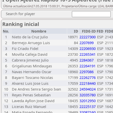
Última actualización27.05.2018 15:00:31, Propietario/Última carga: LEAL BAR
Search for player
Ranking inicial
No.
Nombre
ID
FIDE-ID
FED
FID
1
Nieto de la Cruz Julio
18971
22227300
ESP
2143
2
Bermejo Arruego Luis
84
2207699
ESP
2111
3
Fiz Criado Fidel
14309
22206930
ESP
1923
4
Movilla Calleja David
23730
22265341
ESP
1872
5
Cabrera Jimenez Julio
4945
2284367
ESP
1818
6
Grigaliunas Mindaugas
26353
22264191
ESP
1796
7
Navas Hernando Oscar
18960
2297086
ESP
1790
8
Bayarri Toscano Nicolas
17199
22262776
ESP
1742
9
Alvarez Luis Jose Luis
17059
22218440
ESP
1734
10
De Andres Senra Sergio Ivan
32502
24594024
ESP
1731
11
Reyes Penas Sebastian
28256
32035780
ESP
1691
12
Laveda Ayllon Jose David
18435
32012950
ESP
1687
13
Liceras Ruiz Manuel
18455
22225137
ESP
1642
14
Matia Espada Fernando
28489
32087160
ESP
1585