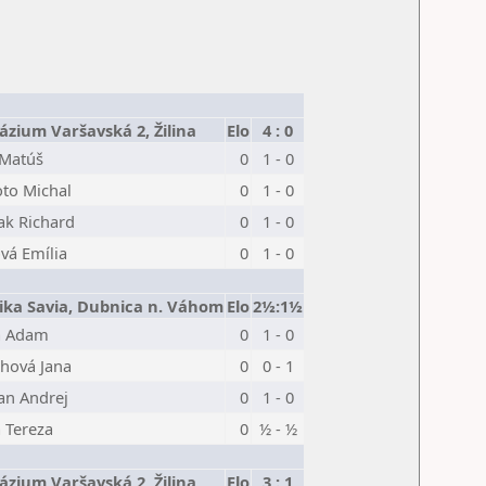
zium Varšavská 2, Žilina
Elo
4 : 0
 Matúš
0
1 - 0
to Michal
0
1 - 0
ak Richard
0
1 - 0
ová Emília
0
1 - 0
ika Savia, Dubnica n. Váhom
Elo
2½:1½
a Adam
0
1 - 0
hová Jana
0
0 - 1
an Andrej
0
1 - 0
 Tereza
0
½ - ½
zium Varšavská 2, Žilina
Elo
3 : 1