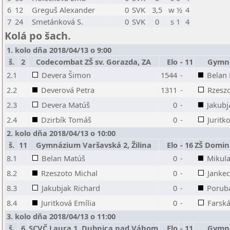
6
12
Greguš Alexander
0
SVK
3,5
w ½
4
7
24
Smetánková S.
0
SVK
0
s 1
4
Kolá po šach.
1. kolo dňa 2018/04/13 o 9:00
š.
2
Codecombat ZŠ sv. Gorazda, ZA
Elo
-
11
Gymná
2.1
Devera Šimon
1544
-
Belan
2.2
Deverová Petra
1311
-
Rzeszo
2.3
Devera Matúš
0
-
Jakubj
2.4
Dzirbík Tomáš
0
-
Juritk
2. kolo dňa 2018/04/13 o 10:00
š.
11
Gymnázium Varšavská 2, Žilina
Elo
-
16
ZŠ Domin
8.1
Belan Matúš
0
-
Mikul
8.2
Rzeszoto Michal
0
-
Jankec
8.3
Jakubjak Richard
0
-
Porub
8.4
Juritková Emília
0
-
Farská
3. kolo dňa 2018/04/13 o 11:00
š.
6
SCVČ Laura 1, Dubnica nad Váhom
Elo
-
11
Gymná