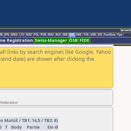
Servert
TA
JPN
MKD
LTU
NED
POL
POR
ROU
RUS
SRB
SVK
SWE
TUR
UKR
VIE
FontSize:11pt
ine Registration
Swiss-Manager
ÖSB
FIDE
all links by search engines like Google, Yahoo
(end-date) are shown after clicking the
 Federation
 Matúš / TB1: 14,5 / TB2: 8)
6
7
Body
Partie
Elo Ø