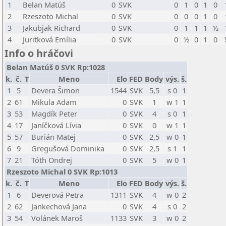
1
Belan Matúš
0
SVK
0
1
0
1
0
2
Rzeszoto Michal
0
SVK
0
0
0
1
0
3
Jakubjak Richard
0
SVK
0
1
1
1
½
4
Juritková Emília
0
SVK
0
½
0
1
0
Info o hráčovi
Belan Matúš 0 SVK Rp:1028
k.
č.
T
Meno
Elo
FED
Body
výs.
š.
1
5
Devera Šimon
1544
SVK
5,5
s 0
1
2
61
Mikula Adam
0
SVK
1
w 1
1
3
53
Magdík Peter
0
SVK
4
s 0
1
4
17
Janíčková Lívia
0
SVK
0
w 1
1
5
57
Burián Matej
0
SVK
2,5
w 0
1
6
9
Gregušová Dominika
0
SVK
2,5
s 1
1
7
21
Tóth Ondrej
0
SVK
5
w 0
1
Rzeszoto Michal 0 SVK Rp:1013
k.
č.
T
Meno
Elo
FED
Body
výs.
š.
1
6
Deverová Petra
1311
SVK
4
w 0
2
2
62
Jankechová Jana
0
SVK
4
s 0
2
3
54
Volánek Maroš
1133
SVK
3
w 0
2