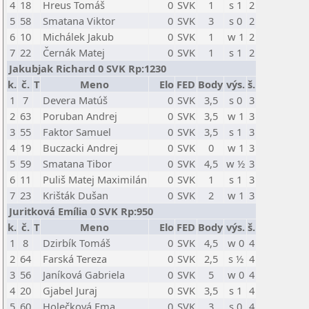
4
18
Hreus Tomáš
0
SVK
1
s 1
2
5
58
Smatana Viktor
0
SVK
3
s 0
2
6
10
Michálek Jakub
0
SVK
1
w 1
2
7
22
Černák Matej
0
SVK
1
s 1
2
Jakubjak Richard 0 SVK Rp:1230
k.
č.
T
Meno
Elo
FED
Body
výs.
š.
1
7
Devera Matúš
0
SVK
3,5
s 0
3
2
63
Poruban Andrej
0
SVK
3,5
w 1
3
3
55
Faktor Samuel
0
SVK
3,5
s 1
3
4
19
Buczacki Andrej
0
SVK
0
w 1
3
5
59
Smatana Tibor
0
SVK
4,5
w ½
3
6
11
Puliš Matej Maximilán
0
SVK
1
s 1
3
7
23
Krišták Dušan
0
SVK
2
w 1
3
Juritková Emília 0 SVK Rp:950
k.
č.
T
Meno
Elo
FED
Body
výs.
š.
1
8
Dzirbík Tomáš
0
SVK
4,5
w 0
4
2
64
Farská Tereza
0
SVK
2,5
s ½
4
3
56
Janíková Gabriela
0
SVK
5
w 0
4
4
20
Gjabel Juraj
0
SVK
3,5
s 1
4
5
60
Holečková Ema
0
SVK
3
s 0
4