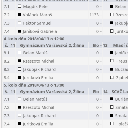
7.1
Magdík Peter
0
-
Belan
7.2
Volánek Maroš
1133
-
Rzeszo
7.3
Faktor Samuel
0
-
Jakubj
7.4
Janíková Gabriela
0
-
Juritk
4. kolo dňa 2018/04/13 o 12:00
š.
11
Gymnázium Varšavská 2, Žilina
Elo
-
13
Mladí š
8.1
Belan Matúš
0
-
Janíčk
8.2
Rzeszoto Michal
0
-
Hreus
8.3
Jakubjak Richard
0
-
Buczac
8.4
Juritková Emília
0
-
Gjabel
5. kolo dňa 2018/04/13 o 13:00
š.
11
Gymnázium Varšavská 2, Žilina
Elo
-
14
SCVČ La
7.1
Belan Matúš
0
-
Burián
7.2
Rzeszoto Michal
0
-
Smata
7.3
Jakubjak Richard
0
-
Smata
7.4
Juritková Emília
0
-
Holeč