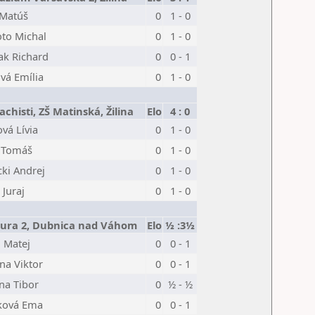
 Matúš
0
1 - 0
to Michal
0
1 - 0
ak Richard
0
0 - 1
ová Emília
0
1 - 0
achisti, ZŠ Matinská, Žilina
Elo
4 : 0
ová Lívia
0
1 - 0
 Tomáš
0
1 - 0
ki Andrej
0
1 - 0
 Juraj
0
1 - 0
ura 2, Dubnica nad Váhom
Elo
½ :3½
 Matej
0
0 - 1
na Viktor
0
0 - 1
na Tibor
0
½ - ½
ková Ema
0
0 - 1