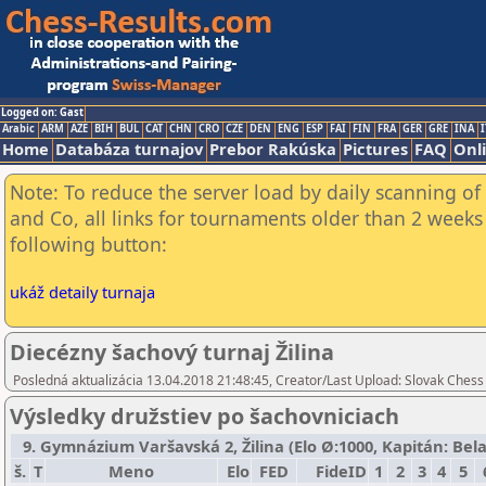
Logged on: Gast
Arabic
ARM
AZE
BIH
BUL
CAT
CHN
CRO
CZE
DEN
ENG
ESP
FAI
FIN
FRA
GER
GRE
INA
I
Home
Databáza turnajov
Prebor Rakúska
Pictures
FAQ
Onl
Note: To reduce the server load by daily scanning of 
and Co, all links for tournaments older than 2 weeks 
following button:
ukáž detaily turnaja
Diecézny šachový turnaj Žilina
Posledná aktualizácia 13.04.2018 21:48:45, Creator/Last Upload: Slovak Chess
Výsledky družstiev po šachovniciach
9. Gymnázium Varšavská 2, Žilina (Elo Ø:1000, Kapitán: Belan
š.
T
Meno
Elo
FED
FideID
1
2
3
4
5