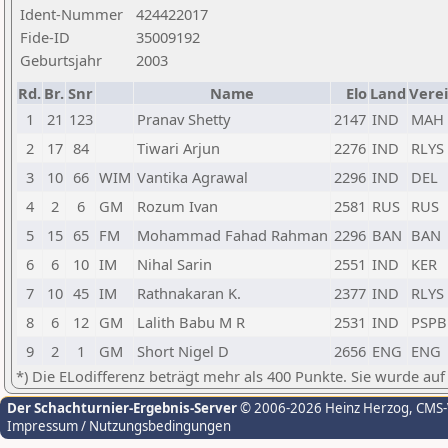
Ident-Nummer
424422017
Fide-ID
35009192
Geburtsjahr
2003
Rd.
Br.
Snr
Name
Elo
Land
Vere
1
21
123
Pranav Shetty
2147
IND
MAH
2
17
84
Tiwari Arjun
2276
IND
RLYS
3
10
66
WIM
Vantika Agrawal
2296
IND
DEL
4
2
6
GM
Rozum Ivan
2581
RUS
RUS
5
15
65
FM
Mohammad Fahad Rahman
2296
BAN
BAN
6
6
10
IM
Nihal Sarin
2551
IND
KER
7
10
45
IM
Rathnakaran K.
2377
IND
RLYS
8
6
12
GM
Lalith Babu M R
2531
IND
PSPB
9
2
1
GM
Short Nigel D
2656
ENG
ENG
*) Die ELodifferenz beträgt mehr als 400 Punkte. Sie wurde auf
Der Schachturnier-Ergebnis-Server
© 2006-2026 Heinz Herzog
, CMS
Impressum / Nutzungsbedingungen