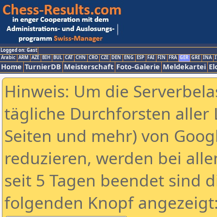
Logged on: Gast
Arabic
ARM
AZE
BIH
BUL
CAT
CHN
CRO
CZE
DEN
ENG
ESP
FAI
FIN
FRA
GER
GRE
INA
I
Home
TurnierDB
Meisterschaft
Foto-Galerie
Meldekartei
El
Hinweis: Um die Serverbela
tägliche Durchforsten aller 
Seiten und mehr) von Goog
reduzieren, werden bei alle
seit 5 Tagen beendet sind d
folgenden Knopf angezeigt