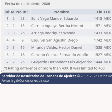
Fecha de nacimiento
2006
Rd.
M.
No.Ini.
Nombre
Elo
FED
1
2
28
Solis Vega Manuel Eduardo
1418
MEX
2
2
15
Carrillo Aguayo Bertha Hiromi
1571
MEX
3
8
26
Arriaga Rodriguez Wanda
1433
MEX
4
4
9
Esquivel San Agustin Diego
1742
MEX
5
3
16
Miranda Valdez Hector Daniel
1538
MEX
6
2
18
Cancino Cuenca Fernando Adolfo
1527
MEX
7
2
25
Guajardo Hernandez Luis Alejandro
1444
MEX
*) Rating difference of more than 400. It was limited to 400.
Servidor de Resultados de Torneos de Ajedrez
© 2006-2026 Heinz H
Aviso legal/Condiciones de uso