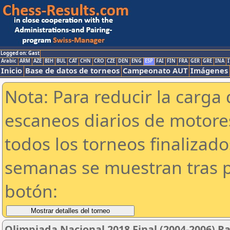
Logged on: Gast
Arabic
ARM
AZE
BIH
BUL
CAT
CHN
CRO
CZE
DEN
ENG
ESP
FAI
FIN
FRA
GER
GRE
INA
I
Inicio
Base de datos de torneos
Campeonato AUT
Imágenes
Nota: Para reducir la carga 
escaneos diarios de motor
todos los torneos finalizad
semanas se muestran tras p
botón:
Olimpiada Nacional 2018 Final (2004-2006) R