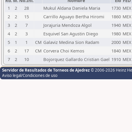
Rd.
M.
No.Ini.
Nombre
Elo
FED
1
2
28
Mukul Aldana Daniela Maria
1730
MEX
2
2
15
Carrillo Aguayo Bertha Hiromi
1860
MEX
3
2
7
Jorajuria Mendoza Algol
1940
MEX
4
2
3
Esquivel San Agustin Diego
1980
MEX
5
1
1
CM
Galaviz Medina Sion Radam
2000
MEX
6
2
17
CM
Corvera Choi Kemos
1840
MEX
7
2
10
Bojorquez Gallardo Cristian Gael
1910
MEX
Servidor de Resultados de Torneos de Ajedrez
© 2006-2026 Heinz H
Aviso legal/Condiciones de uso