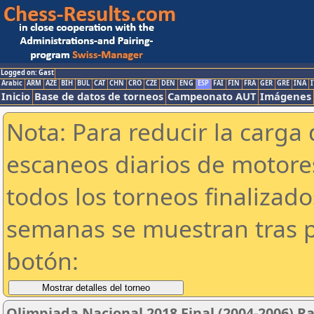
Logged on: Gast
Arabic
ARM
AZE
BIH
BUL
CAT
CHN
CRO
CZE
DEN
ENG
ESP
FAI
FIN
FRA
GER
GRE
INA
I
Inicio
Base de datos de torneos
Campeonato AUT
Imágenes
Nota: Para reducir la carga 
escaneos diarios de motor
todos los torneos finalizad
semanas se muestran tras p
botón:
Olimpiada Nacional 2018 Final (2004-2006) R