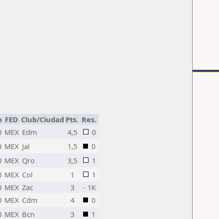
o
FED
Club/Ciudad
Pts.
Res.
0
MEX
Edm
4,5
0
0
MEX
Jal
1,5
0
0
MEX
Qro
3,5
1
0
MEX
Col
1
1
0
MEX
Zac
3
- 1K
0
MEX
Cdm
4
0
0
MEX
Bcn
3
1