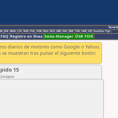
Servert
TA
JPN
MKD
LTU
NED
POL
POR
ROU
RUS
SRB
SVK
SWE
TUR
UKR
VIE
FontSize:11pt
FAQ
Registro en línea
Swiss-Manager
ÖSB
FIDE
aneos diarios de motores como Google o Yahoo,
 se muestran tras pulsar el siguiente botón:
apido 15
e Zaragoza