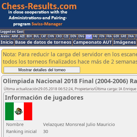
Logged on: Gast
Arabic
ARM
AZE
BIH
BUL
CAT
CHN
CRO
CZE
DEN
ENG
ESP
FAI
FIN
FRA
GER
GRE
INA
I
Inicio
Base de datos de torneos
Campeonato AUT
Imágenes
Nota: Para reducir la carga del servidor en los esc
todos los torneos finalizados hace más de 2 semanas
Olimpiada Nacional 2018 Final (2004-2006) R
Última actualización29.05.2018 06:52:24, Propietario/Última carga: IA Enriqu
Información de jugadores
Nombre
Velazquez Monsreal Julio Mauricio
Ranking inicial
30