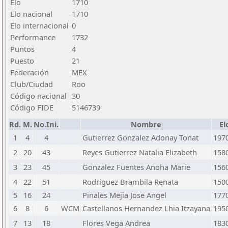
Elo
1710
Elo nacional
1710
Elo internacional
0
Performance
1732
Puntos
4
Puesto
21
Federación
MEX
Club/Ciudad
Roo
Código nacional
30
Código FIDE
5146739
Rd.
M.
No.Ini.
Nombre
El
1
4
4
Gutierrez Gonzalez Adonay Tonat
197
2
20
43
Reyes Gutierrez Natalia Elizabeth
158
3
23
45
Gonzalez Fuentes Anoha Marie
156
4
22
51
Rodriguez Brambila Renata
150
5
16
24
Pinales Mejia Jose Angel
177
6
8
6
WCM
Castellanos Hernandez Lhia Itzayana
195
7
13
18
Flores Vega Andrea
183