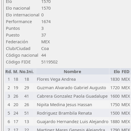
Elo
1570
Elo nacional
1570
Elo internacional
0
Performance
1674
Puntos
3
Puesto
37
Federación
MEX
Club/Ciudad
Coa
Código nacional
44
Código FIDE
5119502
Rd.
M.
No.Ini.
Nombre
Elo
FED
1
18
18
Flores Vega Andrea
1830
MEX
2
19
29
Guzman Alvarado Gabriel Augusto
1720
MEX
3
26
41
Cabrera Gonzalez Paola Guadalupe
1600
MEX
4
20
26
Nipita Medina Jesus Hassan
1750
MEX
5
24
51
Rodriguez Brambila Renata
1500
MEX
6
17
13
Guajardo Hernandez Luis Alejandro
1880
MEX
7
17
22
Martinez Mares Genesis Alejandra
1790
MEX