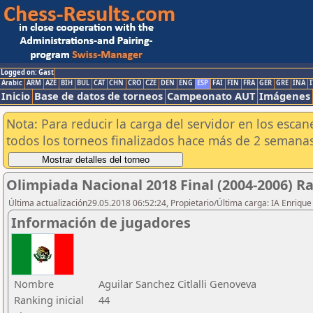
Logged on: Gast
Arabic
ARM
AZE
BIH
BUL
CAT
CHN
CRO
CZE
DEN
ENG
ESP
FAI
FIN
FRA
GER
GRE
INA
I
Inicio
Base de datos de torneos
Campeonato AUT
Imágenes
Nota: Para reducir la carga del servidor en los esc
todos los torneos finalizados hace más de 2 semanas
Olimpiada Nacional 2018 Final (2004-2006) R
Última actualización29.05.2018 06:52:24, Propietario/Última carga: IA Enriqu
Información de jugadores
Nombre
Aguilar Sanchez Citlalli Genoveva
Ranking inicial
44