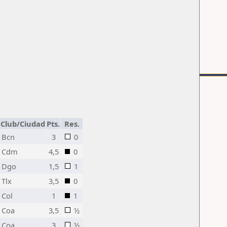
Club/Ciudad
Pts.
Res.
Bcn
3
0
Cdm
4,5
0
Dgo
1,5
1
Tlx
3,5
0
Col
1
1
Coa
3,5
½
Coa
3
½