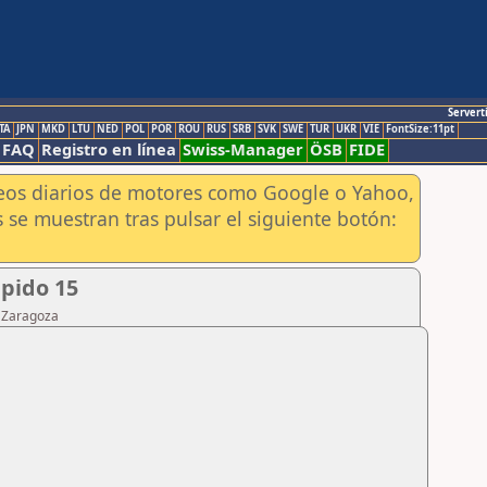
Servert
TA
JPN
MKD
LTU
NED
POL
POR
ROU
RUS
SRB
SVK
SWE
TUR
UKR
VIE
FontSize:11pt
FAQ
Registro en línea
Swiss-Manager
ÖSB
FIDE
aneos diarios de motores como Google o Yahoo,
 se muestran tras pulsar el siguiente botón:
apido 15
e Zaragoza