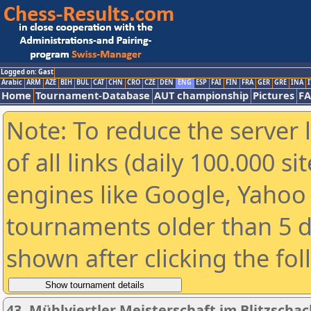
Logged on: Gast
Arabic
ARM
AZE
BIH
BUL
CAT
CHN
CRO
CZE
DEN
ENG
ESP
FAI
FIN
FRA
GER
GRE
INA
I
Home
Tournament-Database
AUT championship
Pictures
F
Note: To reduce the server 
of all links (daily 100.000 s
engines like Google, Yahoo a
tournaments older than 5 d
shown after clicking the fo
43. Mühlviertler Meisterschaft im Blitzscha