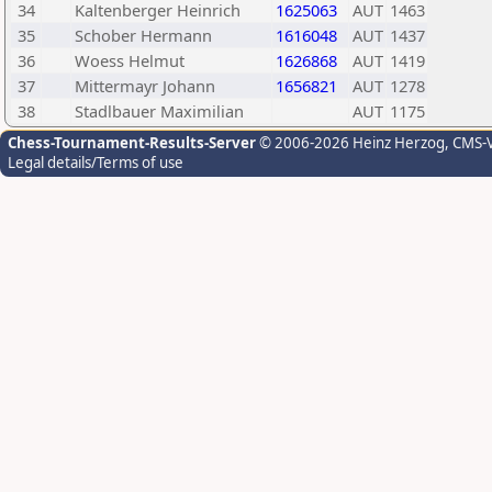
34
Kaltenberger Heinrich
1625063
AUT
1463
35
Schober Hermann
1616048
AUT
1437
36
Woess Helmut
1626868
AUT
1419
37
Mittermayr Johann
1656821
AUT
1278
38
Stadlbauer Maximilian
AUT
1175
Chess-Tournament-Results-Server
© 2006-2026 Heinz Herzog
, CMS-
Legal details/Terms of use