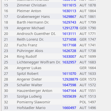
15
Zimmer Christian
1611615
AUT
1878
16
Pleimer Anton
1630113
AUT
1864
17
Grabenweger Hans
1629867
AUT
1861
18
Barth Hermann Dr.
1629743
AUT
1799
19
Angerer Michael
12912778
GER
1790
20
Androsch Guenther DI.
1613111
AUT
1771
21
Reith Lorenz Dr.
1271658
GER
1747
22
Fuchs Franz
1617168
AUT
1741
23
Pühringer Alois
1626728
AUT
1738
24
Ring Rudolf
1633007
AUT
1699
25
Lichtenegger Wolfram Dr.
1632957
AUT
1683
26
Angerer Lukas
GER
1664
27
Spitzl Robert
1611070
AUT
1633
28
Angerer Dieter
12928879
GER
1573
29
Schaller Walter
1647598
AUT
1572
30
Hauzenberger Anton
1647164
AUT
1551
31
Szolga Ludwig
1655639
AUT
1513
32
Pomierny Slawomir
POL
1497
33
Hofstadler Mario
1660497
AUT
1496