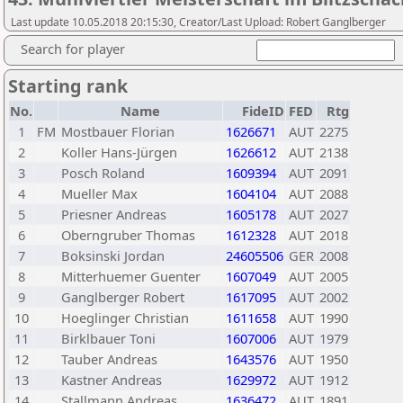
Last update 10.05.2018 20:15:30, Creator/Last Upload: Robert Ganglberger
Search for player
Starting rank
No.
Name
FideID
FED
Rtg
1
FM
Mostbauer Florian
1626671
AUT
2275
2
Koller Hans-Jürgen
1626612
AUT
2138
3
Posch Roland
1609394
AUT
2091
4
Mueller Max
1604104
AUT
2088
5
Priesner Andreas
1605178
AUT
2027
6
Oberngruber Thomas
1612328
AUT
2018
7
Boksinski Jordan
24605506
GER
2008
8
Mitterhuemer Guenter
1607049
AUT
2005
9
Ganglberger Robert
1617095
AUT
2002
10
Hoeglinger Christian
1611658
AUT
1990
11
Birklbauer Toni
1607006
AUT
1979
12
Tauber Andreas
1643576
AUT
1950
13
Kastner Andreas
1629972
AUT
1912
14
Stallmann Andreas
1636472
AUT
1891