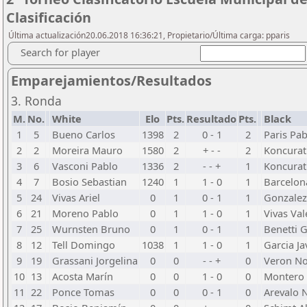
Clasificación
Última actualización20.06.2018 16:36:21, Propietario/Última carga: pparis
Search for player
Emparejamientos/Resultados
3. Ronda
M.
No.
White
Elo
Pts.
Resultado
Pts.
Black
1
5
Bueno Carlos
1398
2
0 - 1
2
Paris Pab
2
2
Moreira Mauro
1580
2
+ - -
2
Koncura
3
6
Vasconi Pablo
1336
2
- - +
1
Koncurat
4
7
Bosio Sebastian
1240
1
1 - 0
1
Barcelon
5
24
Vivas Ariel
0
1
0 - 1
1
Gonzalez
6
21
Moreno Pablo
0
1
1 - 0
1
Vivas Val
7
25
Wurnsten Bruno
0
1
0 - 1
1
Benetti 
8
12
Tell Domingo
1038
1
1 - 0
1
Garcia Ja
9
19
Grassani Jorgelina
0
0
- - +
0
Veron N
10
13
Acosta Marín
0
0
1 - 0
0
Montero
11
22
Ponce Tomas
0
0
0 - 1
0
Arevalo 