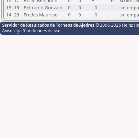
12
17
Bosio Benjamín
0
0
+ - -
0
Schimt A
13
16
Beltramo Gonzalo
0
0
0
sin empa
14
26
Fredes Mauricio
0
0
0
sin empa
Servidor de Resultados de Torneos de Ajedrez
© 2006-2026 Heinz H
Aviso legal/Condiciones de uso