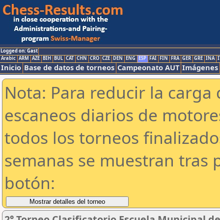
Logged on: Gast
Arabic
ARM
AZE
BIH
BUL
CAT
CHN
CRO
CZE
DEN
ENG
ESP
FAI
FIN
FRA
GER
GRE
INA
I
Inicio
Base de datos de torneos
Campeonato AUT
Imágenes
Nota: Para reducir la carga 
escaneos diarios de motor
todos los torneos finalizad
semanas se muestran tras p
botón:
2° Torneo Clasificatorio Escuela Municipal d