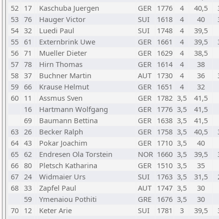
52
17
Kaschuba Juergen
GER
1776
4
40,5
53
76
Hauger Victor
SUI
1618
4
40
54
32
Luedi Paul
SUI
1748
4
39,5
55
61
Externbrink Uwe
GER
1661
4
39,5
56
71
Mueller Dieter
GER
1629
4
38,5
57
78
Hirn Thomas
GER
1614
4
38
58
37
Buchner Martin
AUT
1730
4
36
59
66
Krause Helmut
GER
1651
4
32
60
11
Assmus Sven
GER
1782
3,5
41,5
16
Hartmann Wolfgang
GER
1776
3,5
41,5
69
Baumann Bettina
GER
1638
3,5
41,5
63
26
Becker Ralph
GER
1758
3,5
40,5
64
43
Pokar Joachim
GER
1710
3,5
40
65
62
Endresen Ola Torstein
NOR
1660
3,5
39,5
66
80
Pletsch Katharina
GER
1510
3,5
35
67
24
Widmaier Urs
SUI
1763
3,5
31,5
68
33
Zapfel Paul
AUT
1747
3,5
30
59
Ymenaiou Pothiti
GRE
1676
3,5
30
70
12
Keter Arie
SUI
1781
3
39,5