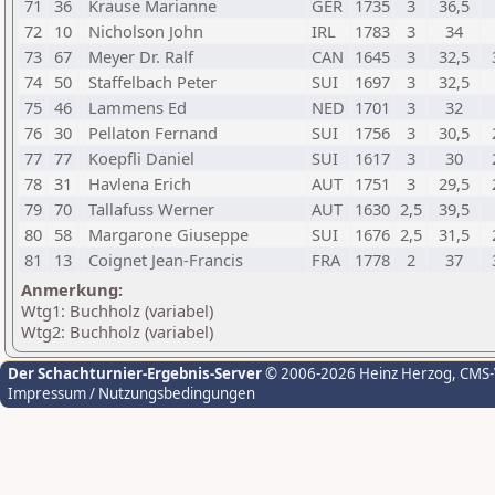
71
36
Krause Marianne
GER
1735
3
36,5
72
10
Nicholson John
IRL
1783
3
34
73
67
Meyer Dr. Ralf
CAN
1645
3
32,5
74
50
Staffelbach Peter
SUI
1697
3
32,5
75
46
Lammens Ed
NED
1701
3
32
76
30
Pellaton Fernand
SUI
1756
3
30,5
77
77
Koepfli Daniel
SUI
1617
3
30
78
31
Havlena Erich
AUT
1751
3
29,5
79
70
Tallafuss Werner
AUT
1630
2,5
39,5
80
58
Margarone Giuseppe
SUI
1676
2,5
31,5
81
13
Coignet Jean-Francis
FRA
1778
2
37
Anmerkung:
Wtg1: Buchholz (variabel)
Wtg2: Buchholz (variabel)
Der Schachturnier-Ergebnis-Server
© 2006-2026 Heinz Herzog
, CMS
Impressum / Nutzungsbedingungen