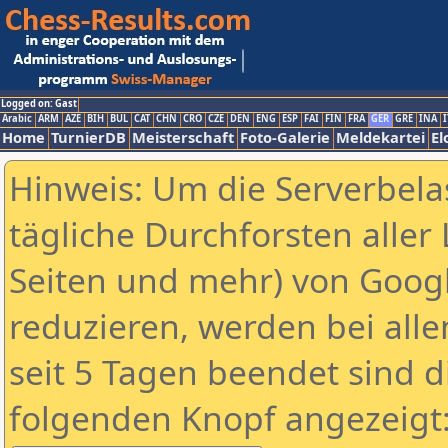
Logged on: Gast
Arabic
ARM
AZE
BIH
BUL
CAT
CHN
CRO
CZE
DEN
ENG
ESP
FAI
FIN
FRA
GER
GRE
INA
I
Home
TurnierDB
Meisterschaft
Foto-Galerie
Meldekartei
El
Hinweis: Um die Serverbela
tägliche Durchforsten aller 
Seiten und mehr) von Goog
reduzieren, werden bei alle
seit 5 Tagen beendet sind d
folgenden Knopf angezeigt