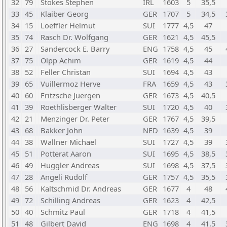
32
79
Stokes Stephen
IRL
1603
5
35,5
33
45
Klaiber Georg
GER
1707
5
34,5
34
15
Loeffler Helmut
SUI
1777
4,5
47
35
74
Rasch Dr. Wolfgang
GER
1621
4,5
45,5
36
27
Sandercock E. Barry
ENG
1758
4,5
45
37
75
Olpp Achim
GER
1619
4,5
44
38
52
Feller Christan
SUI
1694
4,5
43
39
65
Vuillermoz Herve
FRA
1659
4,5
43
40
60
Fritzsche Juergen
GER
1673
4,5
40,5
41
39
Roethlisberger Walter
SUI
1720
4,5
40
42
21
Menzinger Dr. Peter
GER
1767
4,5
39,5
43
68
Bakker John
NED
1639
4,5
39
44
38
Wallner Michael
SUI
1727
4,5
39
45
51
Potterat Aaron
SUI
1695
4,5
38,5
46
49
Huggler Andreas
SUI
1698
4,5
37,5
47
28
Angeli Rudolf
GER
1757
4,5
35,5
48
56
Kaltschmid Dr. Andreas
GER
1677
4
48
49
72
Schilling Andreas
GER
1623
4
42,5
50
40
Schmitz Paul
GER
1718
4
41,5
51
48
Gilbert David
ENG
1698
4
41,5