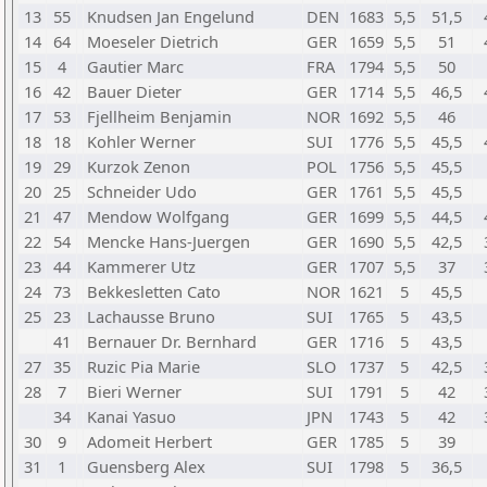
13
55
Knudsen Jan Engelund
DEN
1683
5,5
51,5
14
64
Moeseler Dietrich
GER
1659
5,5
51
15
4
Gautier Marc
FRA
1794
5,5
50
16
42
Bauer Dieter
GER
1714
5,5
46,5
17
53
Fjellheim Benjamin
NOR
1692
5,5
46
18
18
Kohler Werner
SUI
1776
5,5
45,5
19
29
Kurzok Zenon
POL
1756
5,5
45,5
20
25
Schneider Udo
GER
1761
5,5
45,5
21
47
Mendow Wolfgang
GER
1699
5,5
44,5
22
54
Mencke Hans-Juergen
GER
1690
5,5
42,5
23
44
Kammerer Utz
GER
1707
5,5
37
24
73
Bekkesletten Cato
NOR
1621
5
45,5
25
23
Lachausse Bruno
SUI
1765
5
43,5
41
Bernauer Dr. Bernhard
GER
1716
5
43,5
27
35
Ruzic Pia Marie
SLO
1737
5
42,5
28
7
Bieri Werner
SUI
1791
5
42
34
Kanai Yasuo
JPN
1743
5
42
30
9
Adomeit Herbert
GER
1785
5
39
31
1
Guensberg Alex
SUI
1798
5
36,5