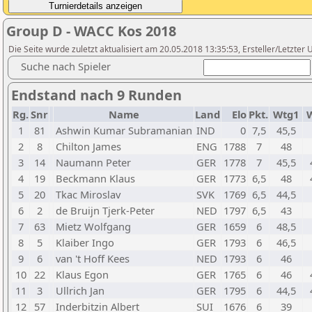
Group D - WACC Kos 2018
Die Seite wurde zuletzt aktualisiert am 20.05.2018 13:35:53, Ersteller/Letzte
Suche nach Spieler
Endstand nach 9 Runden
Rg.
Snr
Name
Land
Elo
Pkt.
Wtg1
W
1
81
Ashwin Kumar Subramanian
IND
0
7,5
45,5
2
8
Chilton James
ENG
1788
7
48
3
14
Naumann Peter
GER
1778
7
45,5
4
19
Beckmann Klaus
GER
1773
6,5
48
5
20
Tkac Miroslav
SVK
1769
6,5
44,5
6
2
de Bruijn Tjerk-Peter
NED
1797
6,5
43
7
63
Mietz Wolfgang
GER
1659
6
48,5
8
5
Klaiber Ingo
GER
1793
6
46,5
9
6
van 't Hoff Kees
NED
1793
6
46
10
22
Klaus Egon
GER
1765
6
46
11
3
Ullrich Jan
GER
1795
6
44,5
12
57
Inderbitzin Albert
SUI
1676
6
39