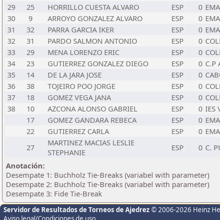
29
25
HORRILLO CUESTA ALVARO
ESP
0
EMA
30
9
ARROYO GONZALEZ ALVARO
ESP
0
EMA
31
32
PARRA GARCIA IKER
ESP
0
EMA
32
31
PARDO SALMON ANTONIO
ESP
0
COL
33
29
MENA LORENZO ERIC
ESP
0
COL
34
23
GUTIERREZ GONZALEZ DIEGO
ESP
0
C.P
35
14
DE LA JARA JOSE
ESP
0
CAB
36
38
TOJEIRO POO JORGE
ESP
0
COL
37
18
GOMEZ VEGA JANA
ESP
0
COL
38
10
AZCONA ALONSO GABRIEL
ESP
0
IES
17
GOMEZ GANDARA REBECA
ESP
0
EMA
22
GUTIERREZ CARLA
ESP
0
EMA
MARTINEZ MACIAS LESLIE
27
ESP
0
C. 
STEPHANIE
Anotación:
Desempate 1: Buchholz Tie-Breaks (variabel with parameter)
Desempate 2: Buchholz Tie-Breaks (variabel with parameter)
Desempate 3: Fide Tie-Break
Servidor de Resultados de Torneos de Ajedrez
© 2006-2026 Heinz H
Aviso legal/Condiciones de uso