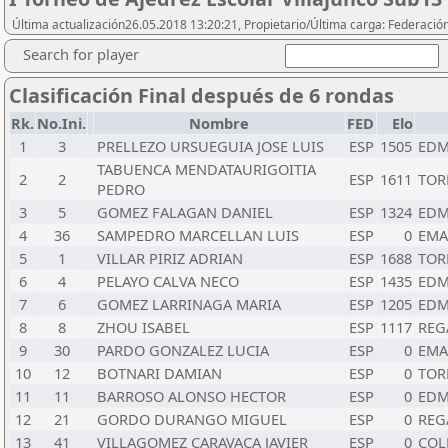
Última actualización26.05.2018 13:20:21, Propietario/Última carga: Federació
Search for player
Clasificación Final después de 6 rondas
Rk.
No.Ini.
Nombre
FED
Elo
1
3
PRELLEZO URSUEGUIA JOSE LUIS
ESP
1505
EDM
TABUENCA MENDATAURIGOITIA
2
2
ESP
1611
TOR
PEDRO
3
5
GOMEZ FALAGAN DANIEL
ESP
1324
EDM
4
36
SAMPEDRO MARCELLAN LUIS
ESP
0
EMA
5
1
VILLAR PIRIZ ADRIAN
ESP
1688
TOR
6
4
PELAYO CALVA NECO
ESP
1435
EDM
7
6
GOMEZ LARRINAGA MARIA
ESP
1205
EDM
8
8
ZHOU ISABEL
ESP
1117
REG
9
30
PARDO GONZALEZ LUCIA
ESP
0
EMA
10
12
BOTNARI DAMIAN
ESP
0
TOR
11
11
BARROSO ALONSO HECTOR
ESP
0
EDM
12
21
GORDO DURANGO MIGUEL
ESP
0
REG
13
41
VILLAGOMEZ CARAVACA JAVIER
ESP
0
COL