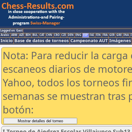
Logged on: Gast
Arabic
ARM
AZE
BIH
BUL
CAT
CHN
CRO
CZE
DEN
ENG
ESP
FAI
FIN
FRA
GER
GRE
INA
I
Inicio
Base de datos de torneos
Campeonato AUT
Imágenes
Nota: Para reducir la carga 
escaneos diarios de motor
Yahoo, todos los torneos f
semanas se muestran tras p
botón:
I Torneo de Ajedrez Escolar Villajunco Sub13