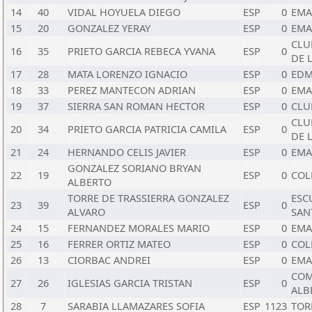
14
40
VIDAL HOYUELA DIEGO
ESP
0
EMA
15
20
GONZALEZ YERAY
ESP
0
EMA
CLU
16
35
PRIETO GARCIA REBECA YVANA
ESP
0
DE L
17
28
MATA LORENZO IGNACIO
ESP
0
EDM
18
33
PEREZ MANTECON ADRIAN
ESP
0
EMA
19
37
SIERRA SAN ROMAN HECTOR
ESP
0
CLU
CLU
20
34
PRIETO GARCIA PATRICIA CAMILA
ESP
0
DE L
21
24
HERNANDO CELIS JAVIER
ESP
0
EMA
GONZALEZ SORIANO BRYAN
22
19
ESP
0
COL
ALBERTO
TORRE DE TRASSIERRA GONZALEZ
ESC
23
39
ESP
0
ALVARO
SAN
24
15
FERNANDEZ MORALES MARIO
ESP
0
EMA
25
16
FERRER ORTIZ MATEO
ESP
0
COL
26
13
CIORBAC ANDREI
ESP
0
EMA
COM
27
26
IGLESIAS GARCIA TRISTAN
ESP
0
ALB
28
7
SARABIA LLAMAZARES SOFIA
ESP
1123
TOR