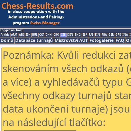
Logged on: Gast
Arabic
ARM
AZE
BIH
BUL
CAT
CHN
CRO
CZE
DEN
ENG
ESP
FAI
FIN
FRA
GER
GRE
INA
I
Domů
Databáze turnajů
Mistrovství AUT
Fotogalerie
FAQ
On
Poznámka: Kvůli redukci za
skenováním všech odkazů (
a více) a vyhledávačů typu 
všechny odkazy turnajů star
data ukončení turnaje) jsou
na následující tlačítko: