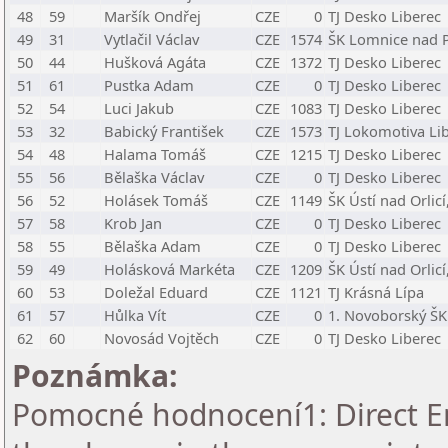
48
59
Maršík Ondřej
CZE
0
TJ Desko Liberec
49
31
Vytlačil Václav
CZE
1574
ŠK Lomnice nad P
50
44
Hušková Agáta
CZE
1372
TJ Desko Liberec
51
61
Pustka Adam
CZE
0
TJ Desko Liberec
52
54
Luci Jakub
CZE
1083
TJ Desko Liberec
53
32
Babický František
CZE
1573
TJ Lokomotiva Li
54
48
Halama Tomáš
CZE
1215
TJ Desko Liberec
55
56
Bělaška Václav
CZE
0
TJ Desko Liberec
56
52
Holásek Tomáš
CZE
1149
ŠK Ústí nad Orlicí,
57
58
Krob Jan
CZE
0
TJ Desko Liberec
58
55
Bělaška Adam
CZE
0
TJ Desko Liberec
59
49
Holásková Markéta
CZE
1209
ŠK Ústí nad Orlicí,
60
53
Doležal Eduard
CZE
1121
TJ Krásná Lípa
61
57
Hůlka Vít
CZE
0
1. Novoborský ŠK
62
60
Novosád Vojtěch
CZE
0
TJ Desko Liberec
Poznámka:
Pomocné hodnocení1: Direct En