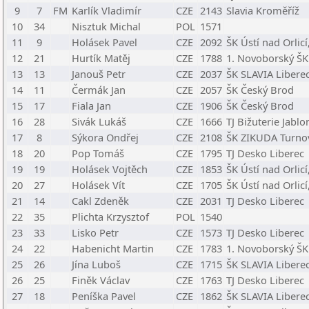
9
7
FM
Karlík Vladimír
CZE
2143
Slavia Kroměříž
10
34
Nisztuk Michal
POL
1571
11
9
Holásek Pavel
CZE
2092
ŠK Ústí nad Orlicí,
12
21
Hurtík Matěj
CZE
1788
1. Novoborský ŠK
13
13
Janouš Petr
CZE
2037
ŠK SLAVIA Liberec,
14
11
Čermák Jan
CZE
2057
ŠK Český Brod
15
17
Fiala Jan
CZE
1906
ŠK Český Brod
16
28
Sivák Lukáš
CZE
1666
TJ Bižuterie Jabl
17
8
Sýkora Ondřej
CZE
2108
ŠK ZIKUDA Turnov,
18
20
Pop Tomáš
CZE
1795
TJ Desko Liberec
19
19
Holásek Vojtěch
CZE
1853
ŠK Ústí nad Orlicí,
20
27
Holásek Vít
CZE
1705
ŠK Ústí nad Orlicí,
21
14
Cakl Zdeněk
CZE
2031
TJ Desko Liberec
22
35
Plichta Krzysztof
POL
1540
23
33
Lisko Petr
CZE
1573
TJ Desko Liberec
24
22
Habenicht Martin
CZE
1783
1. Novoborský ŠK
25
26
Jína Luboš
CZE
1715
ŠK SLAVIA Liberec,
26
25
Finěk Václav
CZE
1763
TJ Desko Liberec
27
18
Peníška Pavel
CZE
1862
ŠK SLAVIA Liberec,