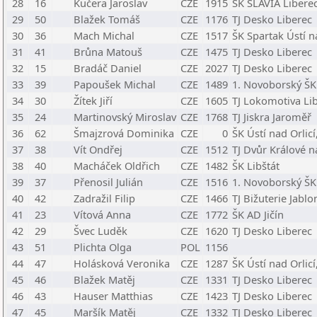
28
16
Kučera Jaroslav
CZE
1915
ŠK SLAVIA Liberec,
29
50
Blažek Tomáš
CZE
1176
TJ Desko Liberec
30
36
Mach Michal
CZE
1517
ŠK Spartak Ústí 
31
41
Brůna Matouš
CZE
1475
TJ Desko Liberec
32
15
Bradáč Daniel
CZE
2027
TJ Desko Liberec
33
39
Papoušek Michal
CZE
1489
1. Novoborský ŠK
34
30
Žítek Jiří
CZE
1605
TJ Lokomotiva Li
35
24
Martinovský Miroslav
CZE
1768
TJ Jiskra Jaroměř
36
62
Šmajzrová Dominika
CZE
0
ŠK Ústí nad Orlicí,
37
38
Vít Ondřej
CZE
1512
TJ Dvůr Králové n
38
40
Macháček Oldřich
CZE
1482
ŠK Libštát
39
37
Přenosil Julián
CZE
1516
1. Novoborský ŠK
40
42
Zadražil Filip
CZE
1466
TJ Bižuterie Jabl
41
23
Vítová Anna
CZE
1772
ŠK AD Jičín
42
29
Švec Luděk
CZE
1620
TJ Desko Liberec
43
51
Plichta Olga
POL
1156
44
47
Holásková Veronika
CZE
1287
ŠK Ústí nad Orlicí,
45
46
Blažek Matěj
CZE
1331
TJ Desko Liberec
46
43
Hauser Matthias
CZE
1423
TJ Desko Liberec
47
45
Maršík Matěj
CZE
1332
TJ Desko Liberec