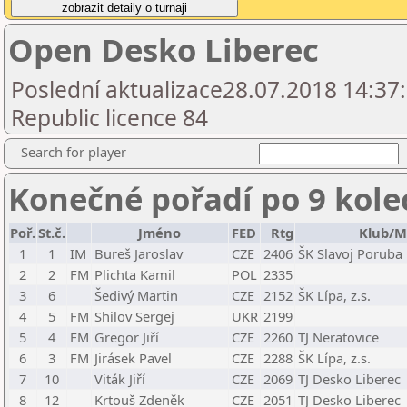
Open Desko Liberec
Poslední aktualizace28.07.2018 14:37
Republic licence 84
Search for player
Konečné pořadí po 9 kole
Poř.
St.č.
Jméno
FED
Rtg
Klub/M
1
1
IM
Bureš Jaroslav
CZE
2406
ŠK Slavoj Poruba
2
2
FM
Plichta Kamil
POL
2335
3
6
Šedivý Martin
CZE
2152
ŠK Lípa, z.s.
4
5
FM
Shilov Sergej
UKR
2199
5
4
FM
Gregor Jiří
CZE
2260
TJ Neratovice
6
3
FM
Jirásek Pavel
CZE
2288
ŠK Lípa, z.s.
7
10
Viták Jiří
CZE
2069
TJ Desko Liberec
8
12
Krtouš Zdeněk
CZE
2051
TJ Desko Liberec