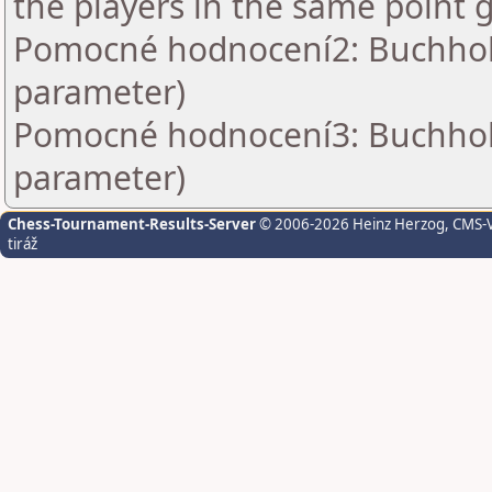
the players in the same point 
Pomocné hodnocení2: Buchholz 
parameter)
Pomocné hodnocení3: Buchholz 
parameter)
Chess-Tournament-Results-Server
© 2006-2026 Heinz Herzog
, CMS-
tiráž