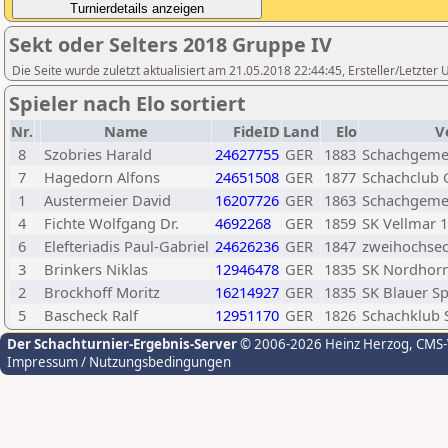
Sekt oder Selters 2018 Gruppe IV
Die Seite wurde zuletzt aktualisiert am 21.05.2018 22:44:45, Ersteller/Letzter 
Spieler nach Elo sortiert
Nr.
Name
FideID
Land
Elo
V
8
Szobries Harald
24627755
GER
1883
Schachgemei
7
Hagedorn Alfons
24651508
GER
1877
Schachclub 
1
Austermeier David
16207726
GER
1863
Schachgemei
4
Fichte Wolfgang Dr.
4692268
GER
1859
SK Vellmar 
6
Elefteriadis Paul-Gabriel
24626236
GER
1847
zweihochsech
3
Brinkers Niklas
12946478
GER
1835
SK Nordhor
2
Brockhoff Moritz
16214927
GER
1835
SK Blauer S
5
Bascheck Ralf
12951170
GER
1826
Schachklub S
Der Schachturnier-Ergebnis-Server
© 2006-2026 Heinz Herzog
, CMS
Impressum / Nutzungsbedingungen