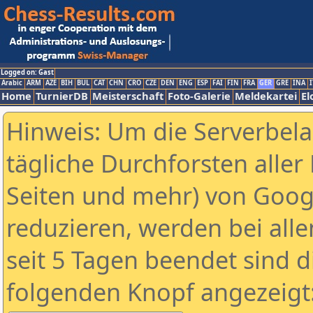
Logged on: Gast
Arabic
ARM
AZE
BIH
BUL
CAT
CHN
CRO
CZE
DEN
ENG
ESP
FAI
FIN
FRA
GER
GRE
INA
I
Home
TurnierDB
Meisterschaft
Foto-Galerie
Meldekartei
El
Hinweis: Um die Serverbel
tägliche Durchforsten aller 
Seiten und mehr) von Goog
reduzieren, werden bei alle
seit 5 Tagen beendet sind d
folgenden Knopf angezeigt