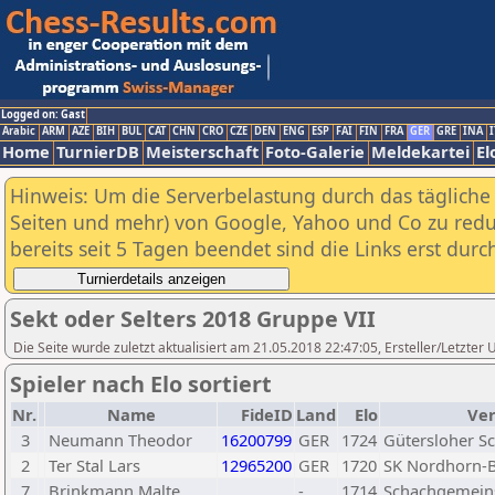
Logged on: Gast
Arabic
ARM
AZE
BIH
BUL
CAT
CHN
CRO
CZE
DEN
ENG
ESP
FAI
FIN
FRA
GER
GRE
INA
I
Home
TurnierDB
Meisterschaft
Foto-Galerie
Meldekartei
El
Hinweis: Um die Serverbelastung durch das tägliche D
Seiten und mehr) von Google, Yahoo und Co zu reduz
bereits seit 5 Tagen beendet sind die Links erst dur
Sekt oder Selters 2018 Gruppe VII
Die Seite wurde zuletzt aktualisiert am 21.05.2018 22:47:05, Ersteller/Letzter 
Spieler nach Elo sortiert
Nr.
Name
FideID
Land
Elo
Ver
3
Neumann Theodor
16200799
GER
1724
Gütersloher S
2
Ter Stal Lars
12965200
GER
1720
SK Nordhorn-
7
Brinkmann Malte
-
1714
Schachgemeins