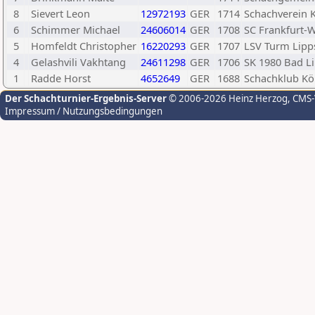
8
Sievert Leon
12972193
GER
1714
Schachverein 
6
Schimmer Michael
24606014
GER
1708
SC Frankfurt-
5
Homfeldt Christopher
16220293
GER
1707
LSV Turm Lipp
4
Gelashvili Vakhtang
24611298
GER
1706
SK 1980 Bad Li
1
Radde Horst
4652649
GER
1688
Schachklub Kö
Der Schachturnier-Ergebnis-Server
© 2006-2026 Heinz Herzog
, CMS
Impressum / Nutzungsbedingungen