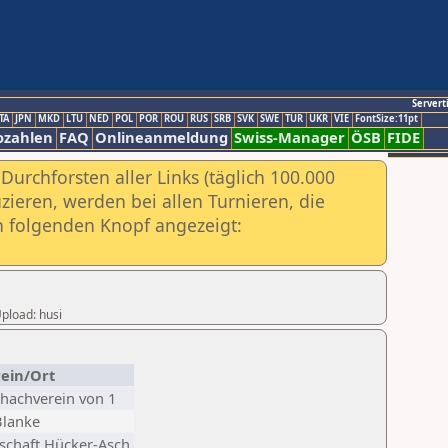
Servert
TA
JPN
MKD
LTU
NED
POL
POR
ROU
RUS
SRB
SVK
SWE
TUR
UKR
VIE
FontSize:11pt
ozahlen
FAQ
Onlineanmeldung
Swiss-Manager
ÖSB
FIDE
urchforsten aller Links (täglich 100.000
ieren, werden bei allen Turnieren, die
ch folgenden Knopf angezeigt:
Upload: husi
ein/Ort
chachverein von 1
Blanke
chaft Hücker-Asch