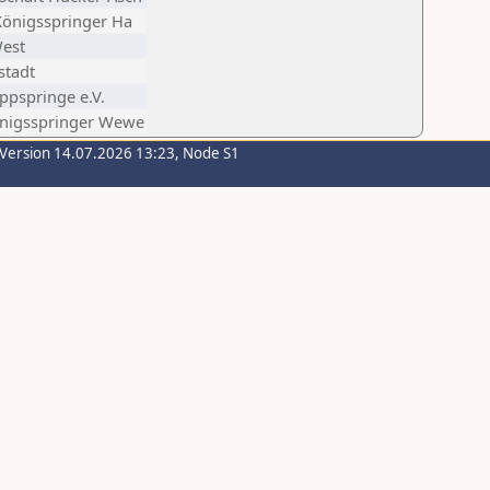
Königsspringer Ha
West
stadt
ppspringe e.V.
nigsspringer Wewe
-Version 14.07.2026 13:23, Node S1