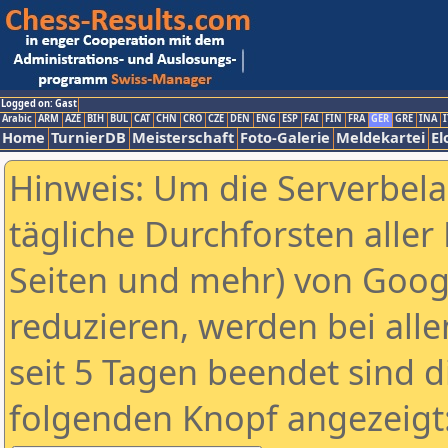
Logged on: Gast
Arabic
ARM
AZE
BIH
BUL
CAT
CHN
CRO
CZE
DEN
ENG
ESP
FAI
FIN
FRA
GER
GRE
INA
I
Home
TurnierDB
Meisterschaft
Foto-Galerie
Meldekartei
El
Hinweis: Um die Serverbel
tägliche Durchforsten aller 
Seiten und mehr) von Goog
reduzieren, werden bei alle
seit 5 Tagen beendet sind d
folgenden Knopf angezeigt