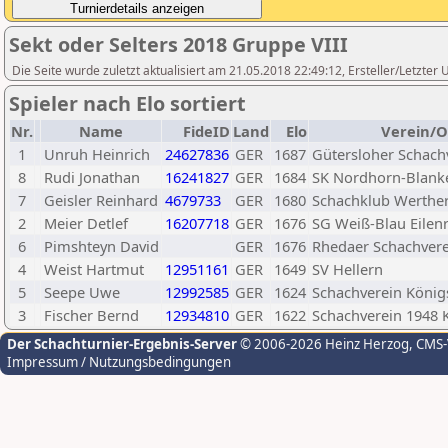
Sekt oder Selters 2018 Gruppe VIII
Die Seite wurde zuletzt aktualisiert am 21.05.2018 22:49:12, Ersteller/Letzter 
Spieler nach Elo sortiert
Nr.
Name
FideID
Land
Elo
Verein/O
1
Unruh Heinrich
24627836
GER
1687
Gütersloher Schach
8
Rudi Jonathan
16241827
GER
1684
SK Nordhorn-Blank
7
Geisler Reinhard
4679733
GER
1680
Schachklub Werther
2
Meier Detlef
16207718
GER
1676
SG Weiß-Blau Eilen
6
Pimshteyn David
GER
1676
Rhedaer Schachvere
4
Weist Hartmut
12951161
GER
1649
SV Hellern
5
Seepe Uwe
12992585
GER
1624
Schachverein König
3
Fischer Bernd
12934810
GER
1622
Schachverein 1948 
Der Schachturnier-Ergebnis-Server
© 2006-2026 Heinz Herzog
, CMS
Impressum / Nutzungsbedingungen