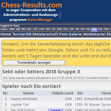
Logged on: Gast
Arabic
ARM
AZE
BIH
BUL
CAT
CHN
CRO
CZE
DEN
ENG
ESP
FAI
FIN
FRA
GER
GRE
INA
I
Home
TurnierDB
Meisterschaft
Foto-Galerie
Meldekartei
El
Hinweis: Um die Serverbelastung durch das tägliche D
Seiten und mehr) von Google, Yahoo und Co zu reduz
bereits seit 5 Tagen beendet sind die Links erst dur
Sekt oder Selters 2018 Gruppe X
Die Seite wurde zuletzt aktualisiert am 21.05.2018 22:50:52, Ersteller/Letzter 
Spieler nach Elo sortiert
Nr.
Name
FideID
Land
Elo
Vere
2
Haase Willibald
GER
1561
Schachklub Del
5
Lipske Tim
GER
1555
SK Blauer Sprin
1
Ter Stal Esther
12944467
GER
1549
SK Nordhorn-B