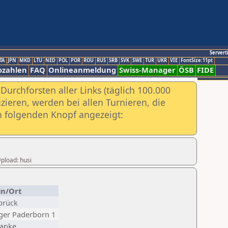
Servert
TA
JPN
MKD
LTU
NED
POL
POR
ROU
RUS
SRB
SVK
SWE
TUR
UKR
VIE
FontSize:11pt
ozahlen
FAQ
Onlineanmeldung
Swiss-Manager
ÖSB
FIDE
urchforsten aller Links (täglich 100.000
ieren, werden bei allen Turnieren, die
ch folgenden Knopf angezeigt:
Upload: husi
in/Ort
brück
ger Paderborn 1
lanke