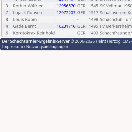
3
Rother Wilfried
12956570
GER
1545
SK Vellmar 195
7
Lojack Rouven
12972207
GER
1517
Schachverein K
8
Louis Robin
-
1498
Schachclub Tur
4
Gade Bernt
16231716
GER
1495
FV Berkersheim
6
Kordtokrax Reinhold
GER
1493
Schachfreunde 
Der Schachturnier-Ergebnis-Server
© 2006-2026 Heinz Herzog
, CMS
Impressum / Nutzungsbedingungen