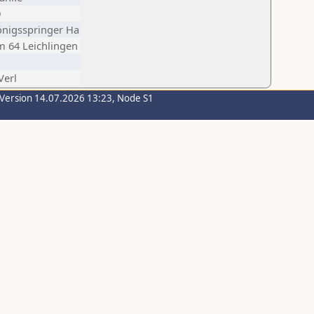
0
önigsspringer Ha
m 64 Leichlingen
Verl
-Version 14.07.2026 13:23, Node S1