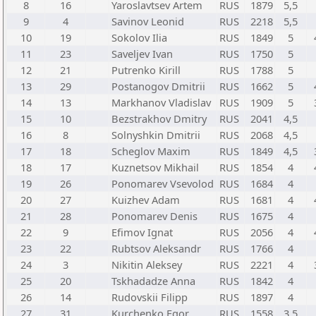
8
16
Yaroslavtsev Artem
RUS
1879
5,5
9
4
Savinov Leonid
RUS
2218
5,5
10
19
Sokolov Ilia
RUS
1849
5
11
23
Saveljev Ivan
RUS
1750
5
12
21
Putrenko Kirill
RUS
1788
5
13
29
Postanogov Dmitrii
RUS
1662
5
14
13
Markhanov Vladislav
RUS
1909
5
15
10
Bezstrakhov Dmitry
RUS
2041
4,5
16
8
Solnyshkin Dmitrii
RUS
2068
4,5
17
18
Scheglov Maxim
RUS
1849
4,5
18
17
Kuznetsov Mikhail
RUS
1854
4
19
26
Ponomarev Vsevolod
RUS
1684
4
20
27
Kuizhev Adam
RUS
1681
4
21
28
Ponomarev Denis
RUS
1675
4
22
9
Efimov Ignat
RUS
2056
4
23
22
Rubtsov Aleksandr
RUS
1766
4
24
3
Nikitin Aleksey
RUS
2221
4
25
20
Tskhadadze Anna
RUS
1842
4
26
14
Rudovskii Filipp
RUS
1897
4
27
31
Kurchenko Egor
RUS
1558
3,5