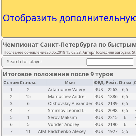
Отобразить дополнительну
Чемпионат Санкт-Петербурга по быстры
Последнее обновление20.05.2018 15:02:28, Автор/Последняя загрузка: St.
Search for player
Итоговое положение после 9 туров
Ст.ном
Ст.ном.
Имя
ФЕД.
Рейт.
Очки
Д
1
2
Artamonov Valery
RUS
2263
6,5
2
15
Mamochev Andrei
RUS
1886
6,5
3
6
Olkhovskiy Alexander
RUS
2139
6,5
4
7
Smirnov Leonid L.
RUS
2098
6,5
5
1
Serov Maksim
RUS
2315
6
6
5
Vunder Andrey
RUS
2190
6
7
11
AIM
Radchenko Alexey
RUS
1927
5,5