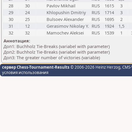
28
30
Pavlov Mikhail
RUS
1615
3
29
24
Khlopushin Dmitriy
RUS
1714
3
30
25
Bulsoev Alexander
RUS
1695
2
31
12
Gerasimov Nikolay Y.
RUS
1924
1,5
32
32
Mamochev Aleksei
RUS
1539
1
Аннотация:
Доп1: Buchholz Tie-Breaks (variabel with parameter)
Доп2: Buchholz Tie-Breaks (variabel with parameter)
Доп3: The greater number of victories (variable)
сервер Chess-Tournament-Results
© 2006-2026 Heinz Herzog
, CMS-
условия использования