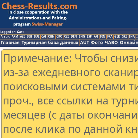
Logged on: Gast
Arabic
ARM
AZE
BIH
BUL
CAT
CHN
CRO
CZE
DEN
ENG
ESP
FAI
FIN
FRA
GER
GRE
INA
I
Главная
Турнирная база данных
AUT
Фото
ЧАВО
Онлайн
Примечание: Чтобы снизи
из-за ежедневного скани
поисковыми системами ти
проч., все ссылки на тур
месяцев (с даты окончан
после клика по данной кн