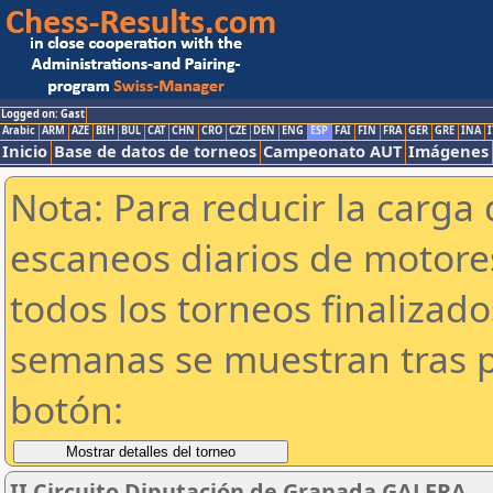
Logged on: Gast
Arabic
ARM
AZE
BIH
BUL
CAT
CHN
CRO
CZE
DEN
ENG
ESP
FAI
FIN
FRA
GER
GRE
INA
I
Inicio
Base de datos de torneos
Campeonato AUT
Imágenes
Nota: Para reducir la carga 
escaneos diarios de motor
todos los torneos finalizad
semanas se muestran tras p
botón:
II Circuito Diputación de Granada.GALERA