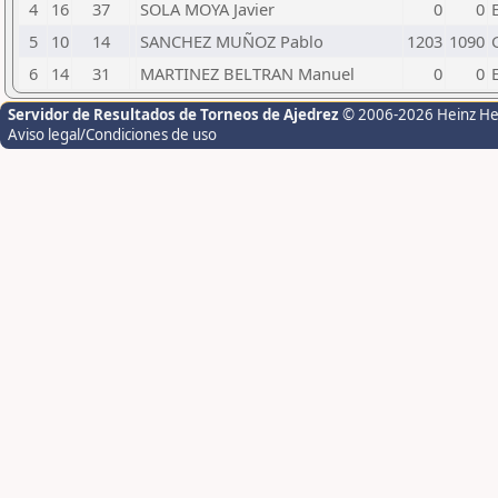
4
16
37
SOLA MOYA Javier
0
0
5
10
14
SANCHEZ MUÑOZ Pablo
1203
1090
6
14
31
MARTINEZ BELTRAN Manuel
0
0
Servidor de Resultados de Torneos de Ajedrez
© 2006-2026 Heinz H
Aviso legal/Condiciones de uso