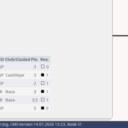
ED
Club/Ciudad
Pts.
Res.
SP
3
0
SP
Castillejar
3
1
SP
2
1
R
Baza
3
1
R
Baza
3,5
1
SP
5
0
erzog
, CMS-Version 14.07.2026 13:23, Node S1