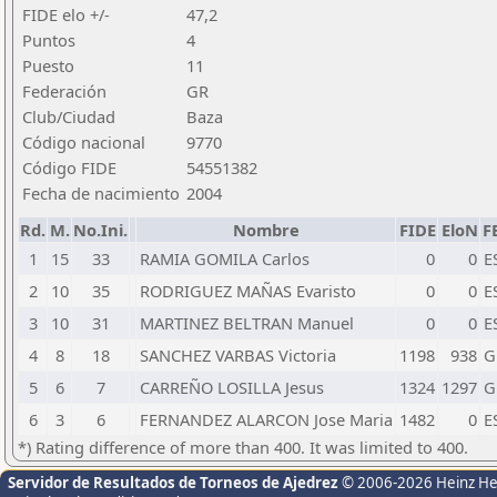
FIDE elo +/-
47,2
Puntos
4
Puesto
11
Federación
GR
Club/Ciudad
Baza
Código nacional
9770
Código FIDE
54551382
Fecha de nacimiento
2004
Rd.
M.
No.Ini.
Nombre
FIDE
EloN
F
1
15
33
RAMIA GOMILA Carlos
0
0
E
2
10
35
RODRIGUEZ MAÑAS Evaristo
0
0
E
3
10
31
MARTINEZ BELTRAN Manuel
0
0
E
4
8
18
SANCHEZ VARBAS Victoria
1198
938
G
5
6
7
CARREÑO LOSILLA Jesus
1324
1297
G
6
3
6
FERNANDEZ ALARCON Jose Maria
1482
0
E
*) Rating difference of more than 400. It was limited to 400.
Servidor de Resultados de Torneos de Ajedrez
© 2006-2026 Heinz H