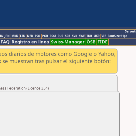
Servert
TA
JPN
MKD
LTU
NED
POL
POR
ROU
RUS
SRB
SVK
SWE
TUR
UKR
VIE
FontSize:11pt
FAQ
Registro en línea
Swiss-Manager
ÖSB
FIDE
aneos diarios de motores como Google o Yahoo,
 se muestran tras pulsar el siguiente botón:
hess Federation (Licence 354)