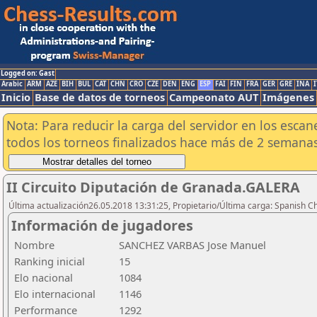
Logged on: Gast
Arabic
ARM
AZE
BIH
BUL
CAT
CHN
CRO
CZE
DEN
ENG
ESP
FAI
FIN
FRA
GER
GRE
INA
I
Inicio
Base de datos de torneos
Campeonato AUT
Imágenes
Nota: Para reducir la carga del servidor en los esc
todos los torneos finalizados hace más de 2 semanas
II Circuito Diputación de Granada.GALERA
Última actualización26.05.2018 13:31:25, Propietario/Última carga: Spanish C
Información de jugadores
Nombre
SANCHEZ VARBAS Jose Manuel
Ranking inicial
15
Elo nacional
1084
Elo internacional
1146
Performance
1292