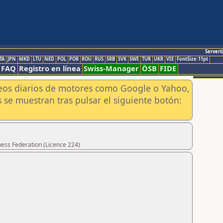
Servert
TA
JPN
MKD
LTU
NED
POL
POR
ROU
RUS
SRB
SVK
SWE
TUR
UKR
VIE
FontSize:11pt
FAQ
Registro en línea
Swiss-Manager
ÖSB
FIDE
aneos diarios de motores como Google o Yahoo,
 se muestran tras pulsar el siguiente botón:
hess Federation (Licence 224)