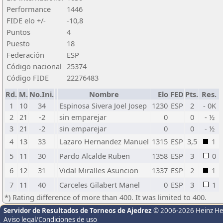
Performance
1446
FIDE elo +/-
-10,8
Puntos
4
Puesto
18
Federación
ESP
Código nacional
25374
Código FIDE
22276483
Rd.
M.
No.Ini.
Nombre
Elo
FED
Pts.
Res.
1
10
34
Espinosa Sivera Joel Josep
1230
ESP
2
- 0K
2
21
-2
sin emparejar
0
0
- ½
3
21
-2
sin emparejar
0
0
- ½
4
13
33
Lazaro Hernandez Manuel
1315
ESP
3,5
1
5
11
30
Pardo Alcalde Ruben
1358
ESP
3
0
6
12
31
Vidal Miralles Asuncion
1337
ESP
2
1
7
11
40
Carceles Gilabert Manel
0
ESP
3
1
*) Rating difference of more than 400. It was limited to 400.
Servidor de Resultados de Torneos de Ajedrez
© 2006-2026 Heinz H
Aviso legal/Condiciones de uso