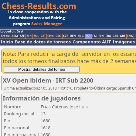
Logged on: Gast
Arabic
ARM
AZE
BIH
BUL
CAT
CHN
CRO
CZE
DEN
ENG
ESP
FAI
FIN
FRA
GER
GRE
INA
I
Inicio
Base de datos de torneos
Campeonato AUT
Imágenes
Nota: Para reducir la carga del servidor en los esc
todos los torneos finalizados hace más de 2 semanas
XV Open ibidem - IRT Sub 2200
Última actualización27.05.2018 14:01:16, Propietario/Última carga: Spanish C
Información de jugadores
Nombre
Frias Catenas Jose Luis
Ranking inicial
13
Elo
1630
Elo nacional
1618
Elo internacional
1630