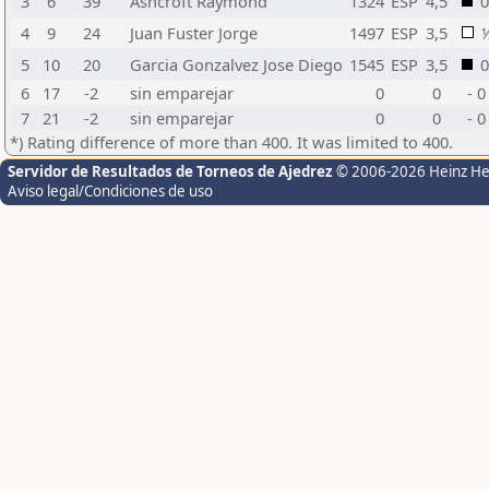
3
6
39
Ashcroft Raymond
1324
ESP
4,5
0
4
9
24
Juan Fuster Jorge
1497
ESP
3,5
5
10
20
Garcia Gonzalvez Jose Diego
1545
ESP
3,5
0
6
17
-2
sin emparejar
0
0
- 0
7
21
-2
sin emparejar
0
0
- 0
*) Rating difference of more than 400. It was limited to 400.
Servidor de Resultados de Torneos de Ajedrez
© 2006-2026 Heinz H
Aviso legal/Condiciones de uso