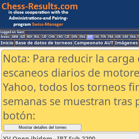
Logged on: Gast
Arabic
ARM
AZE
BIH
BUL
CAT
CHN
CRO
CZE
DEN
ENG
ESP
FAI
FIN
FRA
GER
GRE
INA
I
Inicio
Base de datos de torneos
Campeonato AUT
Imágenes
Nota: Para reducir la carga 
escaneos diarios de motor
Yahoo, todos los torneos f
semanas se muestran tras p
botón:
XV Open ibidem - IRT Sub 2200