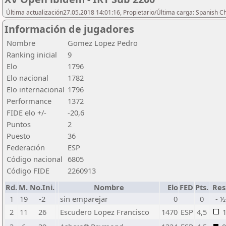
Última actualización27.05.2018 14:01:16, Propietario/Última carga: Spanish C
Información de jugadores
Nombre
Gomez Lopez Pedro
Ranking inicial
9
Elo
1796
Elo nacional
1782
Elo internacional
1796
Performance
1372
FIDE elo +/-
-20,6
Puntos
2
Puesto
36
Federación
ESP
Código nacional
6805
Código FIDE
2260913
Rd.
M.
No.Ini.
Nombre
Elo
FED
Pts.
Res
1
19
-2
sin emparejar
0
0
- ½
2
11
26
Escudero Lopez Francisco
1470
ESP
4,5